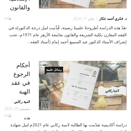
والقانون
د. فكري أحمد عكاز
يناير 17, 2026
0
تعَدّ هذه الدراسة أطروحةً علميةً رصينة، قُدِّمت لنيل درجة الدكتوراه في
الفقه المقارن بكلية الشريعة والقانون بجامعة الأزهر عام 1971م، تحت
إشراف الأستاذ الدكتور عبد السميع أحمد إمام (أستاذ الفقه…
أحكام
رسائل علمية
الرجوع
في عقد
الهبة
لامية ركابي
ديسمبر 25, 2025
0
هذه
دراسة أكاديمية تقدّمت بها الطالبة لامية ركابي عام 2021م لنيل شهادة