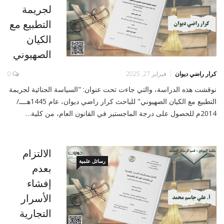
لجريمة
التطبيع مع
الكيان
الصهيوني
كرار راضي ديوان
فبراير 27, 2025
0
نوقشت هذه الدراسة، والتي جاءت تحت عنوان: "السياسة الجنائية لجريمة
التطبيع مع الكيان الصهيوني" للباحث كرار راضي ديوان، عام 1445هــــ/
2014م للحصول على درجة الماجستير في القانون العام، من كلية…
الالتزام
رسائل علمية
بعدم
إفشاء
الأسرار
التجارية