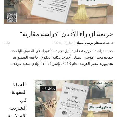
جريمة ازدراء الأديان "دراسة مقارنة"
د. حماده مختار موسى الصياد
يناير 17, 2026
0
هذه الدراسة أطروحة علمية لنيل درجة الدكتوراه في الحقوق للباحث
حماده مختار موسى الصياد، أُجيزت بكلية الحقوق- جامعة المنصورة،
بجمهورية مصر العربية، عام 2018، بإشراف أ. د. الهادي سعيد عرفة…
فلسفة
رسائل علمية
العقوبة
في
الشريعة
الإسلامية