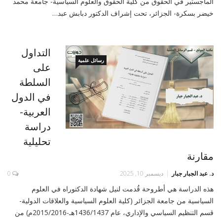
الماجستير في الحقوق من كلية الحقوق والعلوم السياسية- جامعة محمد
خيضر بسكرة- الجزائر، تحت إشراف الدكتور دبابش عبد…
التداول
رسائل علمية
على
السلطة
في الدول
العربية-
دراسة
تحليلية
مقارنة
د. عبد الجبار جبار
ديسمبر 10, 2025
0
هذه الدراسة هي أطروحة قُدمت لنيل شهادة الدكتوراه في العلوم
السياسية من جامعة الجزائر (كلية العلوم السياسية والعلاقات الدولية-
قسم التنظيم السياسي والإداري، عام 1436/1437هـ-2015/2016م) من