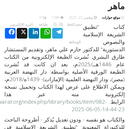
ماهر
By
موقع حوارات
نوفمبر 22, 2025
1188
0
حجم الخط
طباعة
البريد الإلكتروني
كتاب "تطبيق
Facebook
X
LinkedIn
WhatsApp
Telegram
الشريعة الإسلامية
والنصوص
الوسائط
الدستورية" للدكتور حازم علي ماهر، وتقديم المستشار
طارق البشري. نُشرت الطبعة الإلكترونية من الكتاب
عام 1446هــ/2025م، بعد ان كانت قد نُشرت
الطبعة الورقية الأصلية بواسطة: دار النهضة العربية
(مصر)، ودار النهضة العلمية (الإمارات)- 1439ه/2018م،
ويمكن الاطلاع على عرض لهذا الكتاب وتحميل نسخة
إلكترونية منه عبر هذا
الرابط:
warat.org/index.php/library/books/item/982-
2025-06-05-14-44-23
والكتاب هو نفسه - ودون تعديل يُذكر - أطروحة الباحث
للدكتوراة المعنونة: "تطبيق الشريعة الإسلامية في