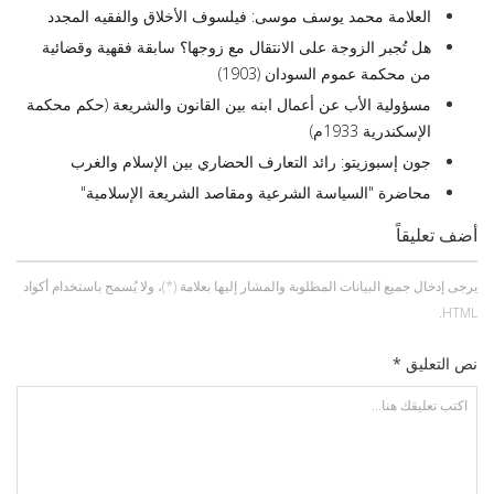
العلامة محمد يوسف موسى: فيلسوف الأخلاق والفقيه المجدد
هل تُجبر الزوجة على الانتقال مع زوجها؟ سابقة فقهية وقضائية
من محكمة عموم السودان (1903)
مسؤولية الأب عن أعمال ابنه بين القانون والشريعة (حكم محكمة
الإسكندرية 1933م)
جون إسبوزيتو: رائد التعارف الحضاري بين الإسلام والغرب
محاضرة "السياسة الشرعية ومقاصد الشريعة الإسلامية"
أضف تعليقاً
يرجى إدخال جميع البيانات المطلوبة والمشار إليها بعلامة (*)، ولا يُسمح باستخدام أكواد
HTML.
نص التعليق *