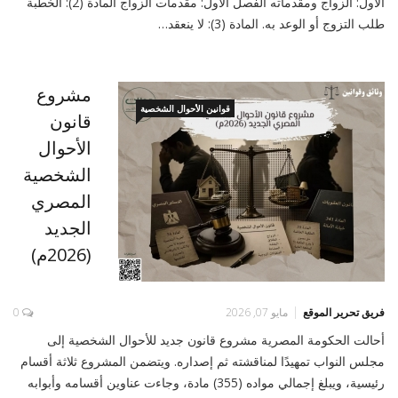
الأول: الزواج ومقدماته الفصل الأول: مقدمات الزواج المادة (2): الخطبة
طلب التزوج أو الوعد به. المادة (3): لا ينعقد…
مشروع
قوانين الأحوال الشخصية
قانون
الأحوال
الشخصية
المصري
الجديد
(2026م)
فريق تحرير الموقع
مايو 07, 2026
0
أحالت الحكومة المصرية مشروع قانون جديد للأحوال الشخصية إلى
مجلس النواب تمهيدًا لمناقشته ثم إصداره. ويتضمن المشروع ثلاثة أقسام
رئيسية، ويبلغ إجمالي مواده (355) مادة، وجاءت عناوين أقسامه وأبوابه