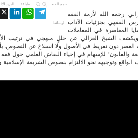
حجم الخط
طباعة
البريد الإ
X
LinkedIn
WhatsApp
Telegram
الي رحمه الله لأزمة الفقه
رس الفقهي بجزئيات الآداب
الوسائط
ايا المعاصرة في المعاملات
 ويكشف الشيخ الغزالي عن خللٍ منهجي في ترتيب الأو
ئلة العصر دون تفريط في الأصول ولا انسلاخ عن النصوص. يأ
والقانون" للإسهام في إحياء النقاش العلمي حول فقه ال
 الواقع وتوجيهه نحو الالتزام بنصوص الشريعة الإسلامية 