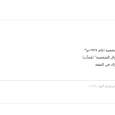
(عام ١٩٢٧م)*
ل الشخصية" (مُحدَّث)
اد في النفقة
ام أكواد HTML.