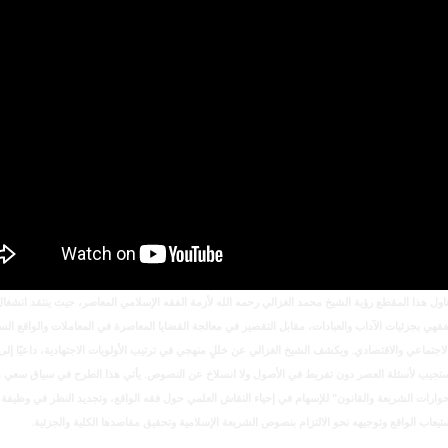
ناول هذا المقطع رؤية الشيخ محمد الغزالي رحمه الله لأزمة الفقه الإسلامي المعاصر، حيث ينتقد انشغ
فقهي بجزئيات الآداب والعبادات، مقابل التقصير في معالجة القضايا المعاصرة في المعاملات والواقع ال
لاجتماعي والاقتصادي. ويكشف الشيخ الغزالي عن خللٍ منهجي في ترتيب الأولويات الاجتهادية، داعيًا إلى ف
تجيب لأسئلة العصر دون تفريط في الأصول ولا انسلاخ عن النصوص. يأتي هذا الطرح في سياق سعي 
وارات الشريعة والقانون" للإسهام في إحياء النقاش العلمي حول فقه الواقع، وتجديد النظر في وظيفة ا
تيعاب الواقع وتوجيهه نحو الالتزام بنصوص الشريعة الإسلامية وتحقيق مقاصدها الكلية والجزئية.