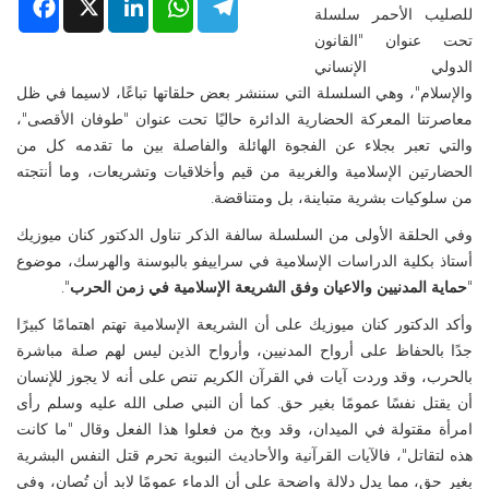
Facebook
X
LinkedIn
WhatsApp
Telegram
للصليب الأحمر سلسلة
تحت عنوان "القانون
الدولي الإنساني
والإسلام"، وهي السلسلة التي سننشر بعض حلقاتها تباعًا، لاسيما في ظل
معاصرتنا المعركة الحضارية الدائرة حاليًا تحت عنوان "طوفان الأقصى"،
والتي تعبر بجلاء عن الفجوة الهائلة والفاصلة بين ما تقدمه كل من
الحضارتين الإسلامية والغربية من قيم وأخلاقيات وتشريعات، وما أنتجته
من سلوكيات بشرية متباينة، بل ومتناقضة.
وفي الحلقة الأولى من السلسلة سالفة الذكر تناول الدكتور كنان ميوزيك
أستاذ بكلية الدراسات الإسلامية في سراييفو بالبوسنة والهرسك، موضوع
"
حماية المدنيين والاعيان وفق الشريعة الإسلامية في زمن الحرب
".
وأكد الدكتور كنان ميوزيك على أن الشريعة الإسلامية تهتم اهتمامًا كبيرًا
جدًا بالحفاظ على أرواح المدنيين، وأرواح الذين ليس لهم صلة مباشرة
بالحرب، وقد وردت آيات في القرآن الكريم تنص على أنه لا يجوز للإنسان
أن يقتل نفسًا عمومًا بغير حق. كما أن النبي صلى الله عليه وسلم رأى
امرأة مقتولة في الميدان، وقد وبخ من فعلوا هذا الفعل وقال "ما كانت
هذه لتقاتل"، فالآيات القرآنية والأحاديث النبوية تحرم قتل النفس البشرية
بغير حق، مما يدل دلالة واضحة على أن الدماء عمومًا لابد أن تُصان، وفي