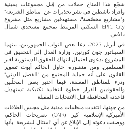
شجّع هذا المناخ حملات من قِبل مجموعات يمينية
وأفراد ناشطين في نشر تحذيرات عن "مناطق الشريعة"
و"مشاريع مخصّصة"، مستهدفين مشاريع مثل مشروع
EPIC City السكني المرتبط بمجمع مسجدي شمال
دالاس.
في أبريل 2025، دعا بعض النواب الجمهوريين، بينهما
السيناتور جون كورنين، وزارة العدل إلى التحقيق في
المشروع بدعوى احتمال انتهاك الحقوق الدستورية لغير
المسلمين. ومن منظوره، حاول الحاكم أبوت تصوير
القانون على أنه حماية للمجتمع من "الفصل الديني"
ودرء للمناطق المغلقة، فيما اعتبر بعض المحلّلين
والحقوقيين القرار خطوة انتخابية تكتيكية تستهدف
قاعدته المحافظة قبل الانتخابات المقبلة.
من جهتها، انتقدت منظمات مدنية مثل مجلس العلاقات
الأميركية-الإسلامية كير (CAIR) تصريحات الحاكم،
ووصفت دعوته إلى الإبلاغ عن أي "امتثال للشريعة" بأنها