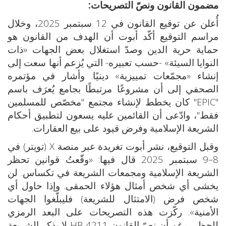
مضمون القانون ونصّ التصريحات:
أُعلن عن توقيع القانون في 12 سبتمبر 2025، وخلال
مراسم التوقيع أكّد أبوت أن الهدف من القانون هو
حماية حرية الدين وصدّ استغلال بعض الجهات «ذات
النوايا السيئة» -حسب تعبيره- التي يُزعم أنها سعت إلى
إنشاء «مجمّعات تمييزية» دينيًا. وأشار في مؤتمره
الصحفي إلى أن مشروعًا مرتبطًا بجامع يُعرَف باسم
"EPIC" كان يخطط لإنشاء مجتمع "مخصّص للمسلمين
فقط"، وادّعى أن القائمين عليه يسعون لتطبيق أحكام
الشريعة الإسلامية وفرض قيود على بيع العقارات.
وقبل التوقيع، نشر أبوت تغريدة عبر منصة X (تويتر) في
8–9 سبتمبر 2025 قال فيها: «وقّعتُ قوانين تحظر
الشريعة الإسلامية ومجمعات الشريعة في تكساس. لن
يخشى أي شخص أمثال هؤلاء الحمقى. وإذا حاول أي
شخص فرض (الامتثال للشريعة) فليبلّغوا الجهات
الأمنية». ركّزت هذه التصريحات على البعد الرمزي
للحظر، رغم أن نصّ القانون HB 4211 لا يذكر الشريعة