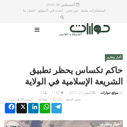
أغسطس 08, 2026
استشارات بحثية
من نحن
ابحث في الموقع
اتصل بنا
أخبار وتقارير
حاكم تكساس يحظر تطبيق
الشريعة الإسلامية في الولاية
By
موقع حوارات
أكتوبر 24, 2025
1140
0
حجم الخط
طباعة
البريد الإلكتروني
Facebook
X
LinkedIn
WhatsApp
Telegram