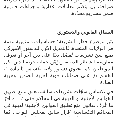
صراحة، بل ينظّم معاملات عقارية وإجراءات قانونية
ضمن مشاريع محدّدة.
السياق القانوني والدستوري
يثير موضوع حظر "الشريعة" حساسيات دستورية مهمة
في الولايات المتحدة. فالتعديل الأوّل للدستور الأميركي
يمنع سنّ تشريعات تُفضّل دينًا على دين آخر أو تعرقل
ممارسة الشعائر الدينية، ويؤمّن حماية حرية الدين لكل
المواطنين. كما يحتوي دستور ولاية تكساس (المادة 1،
القسم 6) على ضمانات قوية لحرية الضمير وحرية
العبادة.
في تكساس سجّلت تشريعات سابقة تتعلق بمنع تطبيق
القوانين الأجنبية أو الدينية في المحاكم. ففي 2017 أُقرّ
ما عُرف بقانون منع تطبيق القوانين الأجنبية/الدينية في
المحاكم التكساسية (قرار سابق لمجلس النواب)، كما