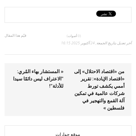
قيّم هذا المقال
(0 أصوات)
آخر تعديل بتاريخ الجمعة, 24 أكتوبر 2025 16:15
من «اقتصاد الاحتلال» إلى
« المستشار بهاء المُري:
«اقتصاد الإبادة»: تقرير
"الاعتراف ليس دائمًا سيدا
أممي يكشف تورط
للأدلة"!
شركات عالمية في تمكين
آلة القمع والتهجير في
فلسطين »
موقع حوارات