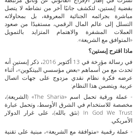
بقضية إبستين، لتكشف جانبًا آخر من نشاطه لا يتصل
مباشرة بجرائمه الجنائية المعروفة، بل بمحاولاته
التسلل إلى عالم المال الرقمي، مستفيدًا من صعود
العملات المشفرة والاهتمام المتزايد بالتمويل
«المتوافق مع الشريعة».
ماذا اقترح إبستين؟
في رسالة مؤرخة في 13 أكتوبر 2016، ذكر إبستين أنه
تحدث مع من أسماهم «بعض مؤسسي البيتكوين»، أثناء
عرضه فكرة نظام نقدي مزدوج على جهات اتصال
عربية. ويتضمن هذا النظام:
- عملة ورقية تحمل اسم «The Sharia» (الشريعة)،
مخصصة للاستخدام في الشرق الأوسط، وتحمل عبارة
In God We Trust (نثق بالله)، على غرار الدولار
الأمريكي.
- عملة رقمية «متوافقة مع الشريعة»، مبنية على تقنية