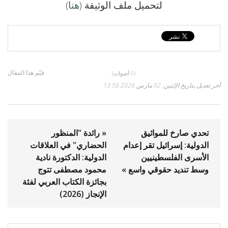
لتحميل ملف الوثيقة (
هنا
)
قيّم هذا المقال
(0 أصوات)
آخر تعديل بتاريخ الإثنين, 02 مارس 2026 13:58
تحدي صارخ للمواثيق
« رائدة "المنظور
الدولية: إسرائيل تقر إعدام
الحضاري" في العلاقات
الأسرى الفلسطينيين
الدولية: الدكتورة نادية
وسط تنديد حقوقي واسع »
محمود مصطفى تتوج
بجائزة الكتاب العربي لفئة
الإنجاز (2026)