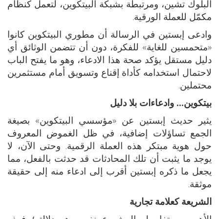
البلوك تشين، ومرتبطة بشبكة البيتكوين، لتعمل كنظام
مكمّل للعملة الورقية.
وادعى إبستين في الرسالة أن مطوري البيتكوين كانوا
«متحمسين للغاية» للفكرة، دون أن تتضمن الوثائق أي
دليل مستقل يؤكد صحة هذا الادعاء، وهو ما يفتح الباب
لاحتمال استخدامه كأداة إقناع وتسويق أمام مستثمرين
محتملين.
بيتكوين… وادعاءات بلا دليل
يثير حديث إبستين عن «مؤسسي البيتكوين» بصيغة
الجمع تساؤلات إضافية، في ظل الغموض المعروف
حول هوية مبتكر هذه العملة الرقمية. وحتى الآن، لا
يوجد ما يثبت أن تلك المحادثات قد حدثت بالفعل، مما
يجعل ما ذكره إبستين أقرب إلى ادعاء منه إلى حقيقة
موثقة.
الشريعة كعلامة تجارية
الأهم من تفاصيل المشروع نفسه هو دلالته؛ فهذه