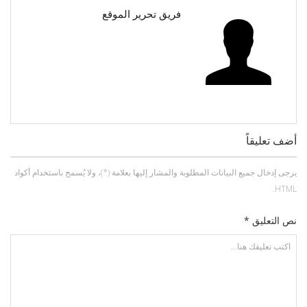
فريق تحرير الموقع
أضف تعليقاً
يرجى إدخال جميع البيانات المطلوبة والمشار إليها بعلامة (*)، ولا يُسمح باستخدام أكواد
HTML.
نص التعليق *