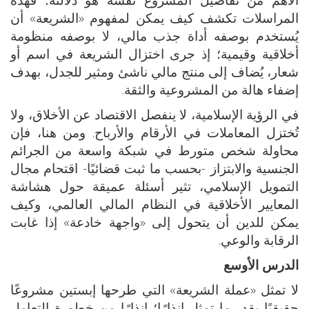
المراسلات تكشف كيف يمكن لمفهوم «الشريعة» أن
يُستخدم بوصفه أداة جذب مالي، لا بوصفه منظومة
أخلاقية وقيمية؛ إذ جرى اختزال الشريعة في اسم أو
شعار، يُضاف إلى منتج مالي ناشئ ومثير للجدل، بهدف
إضفاء هالة من المشروعية والثقة.
في الرؤية الإسلامية، لا ينفصل الاقتصاد عن الأخلاق، ولا
تُختزل المعاملات في الأرقام والأرباح. ومن هنا، فإن
محاولة شخص متورط في شبكة واسعة من الجرائم
الجنسية والابتزاز -بحسب ما ثبت قضائيًا- اقتحام مجال
التمويل الإسلامي، تثير أسئلة عميقة حول هشاشة
المعايير الأخلاقية في النظام المالي العالمي، وكيف
يمكن للدين أن يتحول إلى «واجهة خادعة» إذا غابت
الرقابة والوعي.
الدرس الأوسع
لا تمثل «عملة الشريعة» التي طرحها إبستين مشروعًا
حقيقيًا بقدر ما تمثل إنذارًا؛ إنذارًا من خطورة التعامل