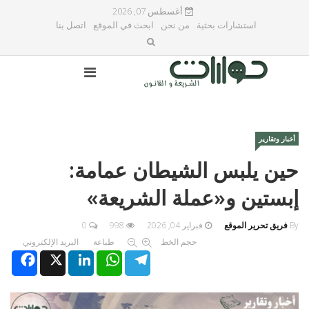
أغسطس 07, 2026
استشارات بحثية
من نحن
ابحث في الموقع
اتصل بنا
أخبار وتقارير
حين يلبس الشيطان عمامة:
إبستين و«عملة الشريعة»
By
فريق تحرير الموقع
فبراير 04, 2026
998
0
حجم الخط
طباعة
البريد الإلكتروني
Facebook
X
LinkedIn
WhatsApp
Telegram