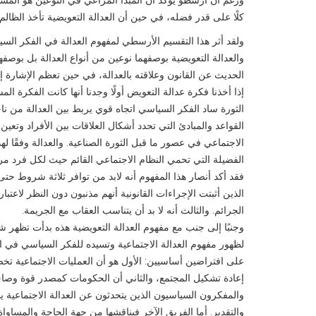
كلًا على قدر فضله، في حين أن العدالة التعويضية تأخذ الظالم 
ولقد أثر هذا التقسيم الأرسطي لمفهوم العدالة في الفكر السي
والعدالة التعويضية بوصفهما نوعين من أنواع العدالة بل بوصفه
الحديث عن القانون وعلاقته بالعدالة، في حين تعظم الإشارة إل
إذا أخذنا فكرة عدالة التعويض أولًا وجدنا أنها كانت الفكرة 
الثورة ساد الفكر السياسي اتجاه قوي يربط بين العدالة من ن
القواعد والمبادئ التي تحدد أشكال العلاقات بين الأفراد وتعين ح
الاجتماعي في عصور ما قبل الثورة الصناعية. والعدالة وفقًا لهذ
الفضيلة التي تحمي النظام الاجتماعي القائم حيث لكل فرد مركز
فقد أكد أنصار هذا المفهوم أنه لابد من توافر ثلاثة شروط حتى
الذين أثبتت الإجراءات القانونية أنهم مذنبون دون النظر لاعتبا
الجرائم. والثالث أنه لا بد أن يتناسب العقاب مع الجريمة.
وجنبًا إلى جنب مع مفهوم العدالة التعويضية هذه بدأت تظهر شي
لظهور مفهوم العدالة الاجتماعية وتسيده للفكر السياسي في ا
على افتراضين أساسيين: الأول هو أن العمليات الاجتماعية تخض
إعادة تشكيل المجتمع، والثاني أن الحكومات كمصدر قوة وصاحب
والمفكرون السياسيون الذين يتحدثون عن العدالة الاجتماعية ي
والتقدير. أما الفريق الآخر فيناقشها من جهة الحاجة والمساواة