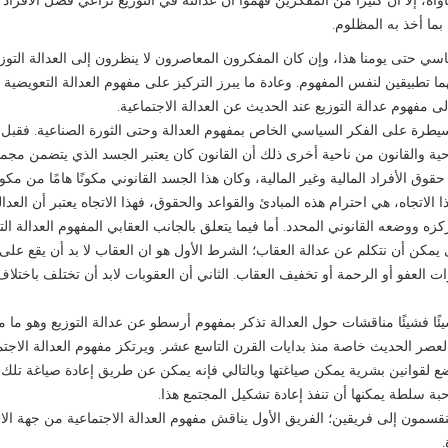
بما أخذ به المظلوم.
اسي حتى يومنا هذا، وإن كان المفكرون المعاصرون لا ينظرون إلى العدالة التوزي
ما تطبيقين لنفس المفهوم. وعادة ما يبرز التركيز على مفهوم العدالة التعويضية 
ى مفهوم عدالة التوزيع عند الحديث عن العدالة الاجتماعية.
المسيطرة على الفكر السياسي الخاص بمفهوم العدالة وحتى الثورة الصناعية. فقبل 
احية والقانون من ناحية أخرى ذلك أن القانون كان يعتبر الجسد الذي يتضمن مجم
قوق الأفراد المالية وغير المالية، وكان هذا الجسد القانوني مكونًا هامًا من مكون
ا الاتجاه، هي احترام هذه المبادئ والقواعد والحقوق، فهذا الاتجاه يعتبر أن العدا
ه ووضعه القانوني المحدد. أما فيما يتعلق بالجانب العقابي المفهوم العدالة الت
 يمكن أن نتكلم عن عدالة العقاب؛ الشرط الأول هو ان العقاب لا بد أن يقع على 
رات العفو أو الرحمة أو تخفيف العقاب. الثاني أن العقوبات لابد أن تختلف باختلاف
ئًا فشيئًا مناقشات حول العدالة تذكر بمفهوم أرسطو عن عدالة التوزيع وهو ما م
لعصر الحديث خاصة منذ بدايات القرن التاسع عشر. ويرتكز مفهوم العدالة الاجتم
ع لقوانين بشرية يمكن صياغتها وبالتالي فإنه يمكن عن طريق إعادة صياغة تلك ا
ة سلطة يمكنها أن تنفذ إعادة تشكيل المجتمع هذا.
نقسمون إلى فريقين؛ الفريق الأول يناقش مفهوم العدالة الاجتماعية من جهة ال
.