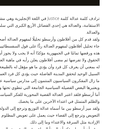
الاستقامة، والعدالة هي إحدى الفضائل الأربع الكبرى التي سل
والعدالة.
ولقد قدم كل من أفلاطون وأرسطو تحليلًا لمفهوم العدالة أضحى
جاء تحليل أفلاطون لمفهوم العدالة ردًّا على قول السفسطائ
هذه ورفضها تمامًا في الجمهورية مؤكدًا أنه لا يجب ولا يجوز 
الحقوق ولا تفرضها ثم مضى أفلاطون يعلن رأيه في ماهية ال
له بمعني أن يعرف كل فرد وأن يؤدي ما هو مؤهل له بالطبيعة و
السبيل الوحيد لتحقق المدينة الفاضلة حيث يؤدي كل فرد العمل 
ما زال المفكرون السياسيون المنتمون إلى مدارس سياسية عدي
ويعتبرها البعض الفضيلة السياسية الجامعة التي تنطوي تحتها و
أما أرسطو فلقد اعتبر العدالة القضية المحورية للفكر السياس
والظلم المتمثل في اعتداء الآخرين على ما يخصك.
ولقد ميز أرسطو بين ما أسماه عدالة التوزيع وترجع إلى ال
التعويض وترجع إلى القضاء حيث يعمل على تعويض المظلوم من ا
الإرادية مثل السرقة والاعتداء وما إلى ذلك.
ورغم أن أرسطو يؤكد أن المبدأ المراعي في النوعين هو المساو