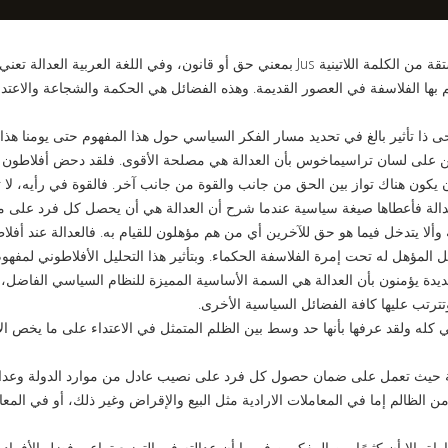
ترادف كلمة عدالة كلمة Justice في اللغة الإنجليزية وهي مشتقة من الكلمة اللاتينية Jus بمعني حق أو قانون، وفي اللغة العربية العدالة تعني
م بها الفلاسفة في العصور القديمة. وهذه الفضائل هي الحكمة والشجاعة والاعتد
 ذا تأثير بالغ في تحديد مسار الفكر السياسي حول هذا المفهوم حتى يومنا هذا.
يين على لسان تراسيماخوس بأن العدالة هي مصلحة الأقوى. فلقد دحض أفلاطون 
أن يكون هناك تواز بين الحق من جانب والقوة من جانب آخر. فالقوة في رأيه، لا ت
عدالة فأعطاها صيغة سياسية عندما شرح أن العدالة هي أن يحصل كل فرد على م
ألا يتدخل فيما هو حق للآخرين أي من هم مؤهلون للقيام به. فالعدالة عند أفل
المؤهل له تحت إمرة الفلاسفة الحكماء. وبتأثير هذا التحليل الأفلاطوني لمفهوم
دة يؤمنون بأن العدالة هي السمة الأساسية المميزة للنظام السياسي الفاضل، 
تترتب عليها كافة الفضائل السياسية الأخرى.
ي كله ولقد عرفها بأنها حد وسط بين الظلم المتمثل في الاعتداء على ما يخص ال
دولة حيث تعمل على ضمان حصول كل فرد على نصيب عادل من موارد الدولة وعدا
لظالم إما في المعاملات الارادية مثل البيع والإقراض وغير ذلك، أو في المعا
اة، إلا أن كثيرًا من المفكرين فهموا أن عدالته في التوزيع تراعي فضل الأفراد