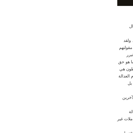
ال
 ولقد
مقولتهم
برر
ا هو حق
اطون هي
 العدالة
بل
آخرين
لة
ملات غير
 فتعطي