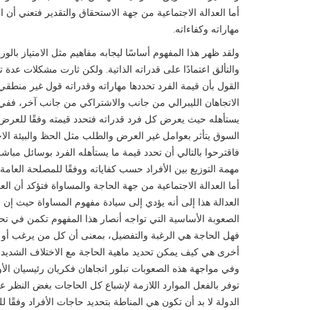
أما العدالة الاجتماعية من جهة الاستحقاق والتقدير فتعني أن ا
مهاراته وكفاءاته.
ولقد ظهر هذا المفهوم أساسًا ليجابه مفاهيم مثل الامتياز بال
والتألق اعتمادًا على قدراته الذاتية. ولكن ثارت مشكلات عدة
القول بأن قيمة الفرد تحددها مهاراته وقدراته قول غير منطقي
الاتجاهان الليبرالي من جانب والاشتراكي من جانب آخر، ففي ح
يستأهله حيث يعرض كل فرد قدراته فتحدد قيمته وفقًا للعرض وا
السوق يتأثر بعوامل غير العرض والطلب مثل الحظ والبيئة الا
فاقترحوا بالتالي أن تحدد قيمة ما يستأهله الفرد بوسائل مبا
مهمة التوزيع بين الأفراد حسب كفاياته ووفقًا للمصلحة العامة.
أما العدالة الاجتماعية من جهة الحاجة والمساواة فتؤكد أن العدا
العدالة هذا إلى أنه يؤدي إلى سيادة مفهوم المساواة حيث إن إ
الصعوبة الأساسية التي تواجه أنصار هذا المفهوم تكمن في تح
فهل الحاجة هي الرغبة والتفضيل، بمعنى أن كل من يرغب أو
أخرى هي كيف يمكن تحديد ماهية الحاجة مع الاختلاف الشديد في 
وفي مواجهة هذه الصعوبات تبلور اتجاهان فكريان رئيسيان الأو
توفر بالفعل الموارد اللازمة لإشباع كل الحاجات بغض النظر ع
الدولة لا بد أن تكون هي المناطة بتحديد حاجات الأفراد وفقًا 