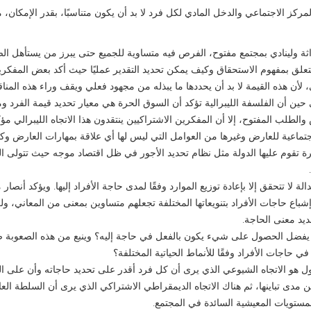
لمركز الاجتماعي والدخل المادي لكل فرد لا بد أن يكون متناسبًا، بقدر الإمكان، 
وراثة ولينادي بمجتمع مفتوح، الفرص فيه متساوية للجميع حتى يبرز من يستأهل ال
 تتعلق بمفهوم الاستحقاق وكيف يمكن تحديد التقدير عمليًا حيث أكد بعض المفكر
، لأن هذه القيمة لا بد أن يحددها ما يبذله من مجهود فعلي ويقف وراء هذه المن
ين أن الفلسفة الليبرالية تؤكد أن السوق الحرة هي معيار تحديد قيمة الفرد وم
لطلب المفتوح، إلا أن المفكرين الاشتراكيين ينتقدون هذا الاتجاه الليبرالي مؤ
جتماعية للعارض وغيرها من العوامل التي ليس لها أي علاقة بمهارات العارض وكف
شرة تقوم عليها الدولة مثل نظام تحديد الأجور في ظل اقتصاد موجه حيث تتولى ال
لة لا تتحقق إلا بإعادة توزيع الموارد وفقًا لمدى حاجة الأفراد إليها. ويؤكد أنصار
شباع حاجات الأفراد بتنويعاتها المختلفة تجعلهم متساوين بمعنى من المعاني، ول
ديد معنى الحاجة.
 يفضل الحصول على شيء يكون بالفعل في حاجة إليه؟ وينبع من هذه الصعوبة 
حاجات الأفراد وفقًا للأنماط الحياتية المختلفة؟
ل هو الاتجاه الشيوعي الذي يرى أن كل فرد أقدر على تحديد حاجاته وأن على ال
ن مدى تباينها، ثم هناك الاتجاه الديمقراطي الاشتراكي الذي يرى أن السلطة الع
للمستويات المعيشية السائدة في المجتمع.