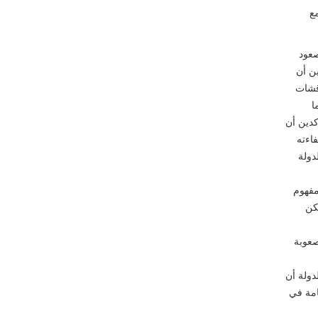
مع
صعود
ين أن
اقشات
ا
كدين أن
اءته
دولة
 مفهوم
كن
صعوبة
دولة أن
امة في