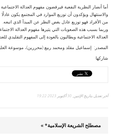
أما أنصار النظرية النفعية فيرفضون مفهوم العدالة الاجتماعية ا
والاستئهال ويؤكدون أن توزيع الموارد في المجتمع يكون عادلًا 
من الأفراد فهو توزيع عادل بغض النظر عن المبدأ الذي اتبعه.
وربما بسبب هذه الصعوبات التي يثيرها مفهوم العدالة الاجتما
العدالة الاجتماعية ويطالبون بالعودة إلى المفهوم التقليدي للعد
المصدر: إسماعيل مقلد ومحمد ربيع (محررين)، موسوعة العلوم الس
شاركها
آخر تعديل بتاريخ الإثنين, 30 أكتوبر 2023 19:22
مصطلح الشريعة الإسلامية* »