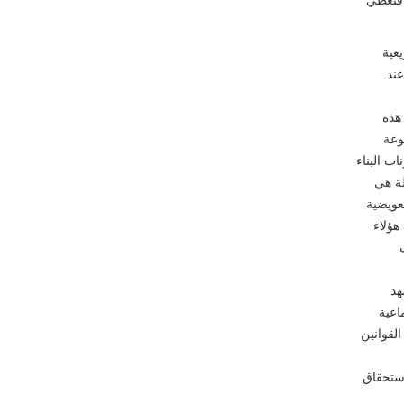
عية
عند
هذه
وعة
ات البناء
لة هي
عويضية
هؤلاء
هد
اعية
لقوانين
استحقاق