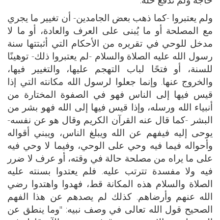
ولم يعتبروا -كما ذهب بعض الجامدين- أن تغيير ما يجري
مع المصلحة أو ما يُبنى على العرف والعادة، أو ما لا
مدخل للوحي في تقريره من الأحكام التي أثبتتها سنة
رسول الله عليه الصلاة والسلام -لم يعتبروا ذلك- توهينًا
للسنة، أو فتحًا لباب التهجم عليها، والتغيير فيها،
والخروج عنها. وإنما جعلوا لرسول الله مكانته التي إذا
قيس فيها إلى الناس فهو في الصفوة المختارة من
أنبياء الله ورسله، وإذا قيس فيها إلى الله فهو بشر من
البشر -كما قال عنه القرآن الكريم وقال هو عن نفسه-
يوحى إليه فيفهم عن الله ويبلغ الناس، ويبني أقواله
وأحواله فيما فيه وحي على الوحي، وفيما لا وحي فيه
على ما يراه من مصلحة حالة في وقته، أو عرف لا ضرر
فيه ولا مفسدة تترتب عليه. فلم يعتدوا بسنته عليه
الصلاة والسلام هذه المكانة قط، فهدوا واهتدوا رضي
الله عنهم وأرضاهم. كذلك لم يصدهم عن هذا الفهم
الصحيح قول الله تعالى في وصف نبيه: "وما ينطق عن