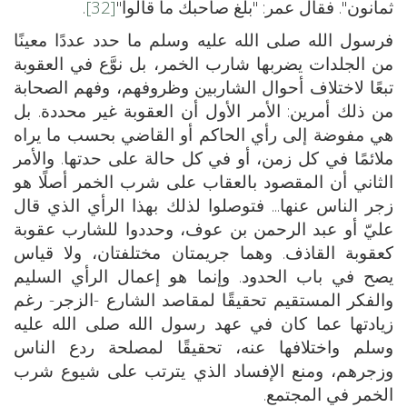
ثمانون". فقال عمر: "بلغ صاحبك ما قالوا"
[32]
.
فرسول الله صلى الله عليه وسلم ما حدد عددًا معينًا
من الجلدات يضربها شارب الخمر، بل نوَّع في العقوبة
تبعًا لاختلاف أحوال الشاربين وظروفهم، وفهم الصحابة
من ذلك أمرين: الأمر الأول أن العقوبة غير محددة. بل
هي مفوضة إلى رأي الحاكم أو القاضي بحسب ما يراه
ملائمًا في كل زمن، أو في كل حالة على حدتها. والأمر
الثاني أن المقصود بالعقاب على شرب الخمر أصلًا هو
زجر الناس عنها... فتوصلوا لذلك بهذا الرأي الذي قال
عليّ أو عبد الرحمن بن عوف، وحددوا للشارب عقوبة
كعقوبة القاذف. وهما جريمتان مختلفتان، ولا قياس
يصح في باب الحدود. وإنما هو إعمال الرأي السليم
والفكر المستقيم تحقيقًا لمقاصد الشارع -الزجر- رغم
زيادتها عما كان في عهد رسول الله صلى الله عليه
وسلم واختلافها عنه، تحقيقًا لمصلحة ردع الناس
وزجرهم، ومنع الإفساد الذي يترتب على شيوع شرب
الخمر في المجتمع.