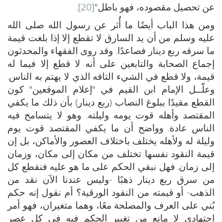
عن تحصيل مقصوده، فهو باطل"
[20]
.
ومن هذا الباب أيضًا ما أُثر عن رسول الله صلى الله
عليه وسلم من أن يد السارق لا تقطع إلا إذا بلغت قيمة
ما سرقه ربع دينار فصاعدًا. وقد روى الفقهاء والمحدثون
إجماع الصحابة والتابعين على أنه لا قطع إلا فيما له
قيمة، ولا قطع في الشيء التافه الذي لا يهتم به الناس.
وعلّــل الإمام ابن القيم في "إعلام الموقعين" كون
القطع مقيدًا ببلوغ النصاب (ربع دينار) بأن ذلك ما يكفي
المقتصد وأهله قوت يومه وليلته. وهو لا يتسامح فيه
الناس عادة. وواضح أن ما يكفي المقتصد قوت يوم
وليلة له ولأهله يختلف باختلاف العصور والأماكن، بل إن
قيمة النقود نفسها تختلف من مكان إلى مكان، وزمان
إلى زمان. فهل نبقي الحكم على ما هو عليه فنقطع كل
من سرق ربع دينار ذهبًا -وليس عندنا الآن نقد من
الذهب- أو قيمته من النقود الورقية؟ أم نقول إنه حكم
بُني على العرف والمصلحة معًا، وهما متغيران، فهو أمر
اجتهادي لا مانع من تغيير الحكم فيه في كل عصر