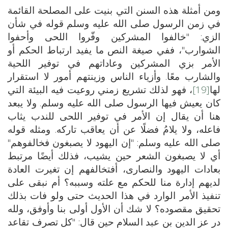
ومن أمثلة هذه السنن التي بنيت على المصلحة القائمة
في زمن الرسول صلى الله عليه وسلم قوله في شأن
الزي: "خالفوا المشركين وفّروا اللحى وأحفوا
الشوارب"، ففي صيغة النص ما يفيد ارتباط الحكم أو
الأمر بزي المشركين وعاداتهم في توفير اللحية
والشارب معًا. وأزياء الناس وزينتهم أمور لا استقرار
لها
[19]
، فهو لذلك تشريع زمني روعيت فيه البيئة التي
كان يعيش فيها الرسول صلى الله عليه وسلم. ولا يبعد
هنا أن يقال إن الأمر في توفير اللحى للندب يثاب
فاعله، ولا يلامُ فضلًا عن أن يعاقب تاركه. ومثله قوله
صلى الله عليه وسلم: "إن اليهود لا يصبغون فخالفوهم"
أي لا يصبغون الشعر حين يشيب، فذلك أيضًا مرتبط
بعادات اليهود والنصارى، أفتخالفهم إن تغيرت العادة
لديهم إدارة منا للحكم مع علته وسببه؟ أم نبقى على
تنفيذ الأمر الوارد في هذا الحديث حتى ولو فات بذلك
تحقيق مقصوده؟ لا شك أن الأول أولى بنا وأوفق، ولله
در عز الدين بن عبد السلام حين قال: "كل تصرف تقاعد