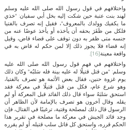
واختلافهم في قول رسول الله صلى الله عليه وسلم
لهند بنت عتبة حين شكت إليه بخل أبي سفيان: "خذي
ما يكفيك وولدك بالمعروف"، فقيل إنه تصرف بالفتيا
فلكل من ظَفَرَ بحقه أن يأخذه أو يأخذ عوضًا عنه من
جنسه متى ظفر به دون توقف على قضاء قاض، وقيل
إنه قضاء فلا يجوز ذلك إلا لمن حكم له قاض به في
واقعة معينة
[16]
.
واختلافهم في فهم قول رسول الله صلى الله عليه
وسلم: "من قتل قتيلًا له عليه بينة فله سَلبُه" وكان ذلك
يوم غزوة حنين، فقال بعض الأئمة هو تصرف بالفتيا،
وهو شرع عام، فكل من قتل قتيلًا في معركة فقد
استحق سَلبَهُ سواء قال ذلك القائد قبل المعركة أو لم
يقله. وقال آخرون هو تصرف بالإمامة لأن الظاهر أن
الرسول قال ذلك لمصلحة وقتية، ترغيبًا في القتال، فإن
وجد قائد الجيش في معركة ما مصلحة في تقرير هذا
الحكم قرره، واستحق كل قاتل سلب قتيله. أو لم يقرره