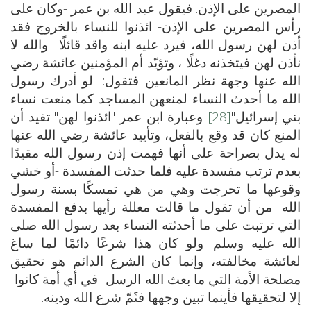
المصرين على الإذن. فيقول عبد الله بن عمر -وكان على
رأس المصرين على الإذن- ائذنوا للنساء بالخروج فقد
أذن لهن رسول الله، فيرد عليه ابنه واقد قائلًا: "والله لا
نأذن لهن فيتخذنه دغلًا"، وتؤيّد أم المؤمنين عائشة رضي
الله عنها وجهة نظر المانعين فتقول: "لو أدرك رسول
الله ما أحدث النساء لمنعهن المساجد كما منعت نساء
بني إسرائيل"
[28]
وعبارة ابن عمر "ائذنوا لهن" تفيد أن
المنع كان قد وقع بالفعل، وتأييد عائشة رضي الله عنها
له يدل بصراحة على أنها فهمت إذن رسول الله مقيدًا
بعدم ترتب مفسدة عليه فلما حدثت المفسدة -أو خشي
وقوعها ما تحرجت وهي من هي تمسكًا بسنة رسول
الله- من أن تقول ما قالت معللة رأيها بدفع المفسدة
التي ترتبت على ما أحدثته النساء بعد رسول الله صلى
الله عليه وسلم. ولو كان هذا شرعًا دائمًا لما ساغ
لعائشة مخالفته، وإنما كان الشرع الدائم هو تحقيق
مصلحة الأمة التي ما بعث الله الرسل -في أي أمة كانوا-
إلا لتحقيقها فأينما تبين وجهها فثَمّ شرع الله ودينه.