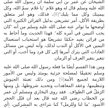
الشيخان عن عمر بن أبي سلمة أن رسول الله صلى
الله عليه وسلم قال له وهو غلام: "يا غلام: سمّ الله، وكل
بيمينك وكل مما يليك"
[8]
، فذلك، وهو أمر متعلق
بطريقة الأكل، أمر تشريعي بدليل القرائن الكثيرة التي
أوضحها ما تواتر عنه صلى الله عليه وسلم من أنه "كان
يحب التيمن في أمره كله". فهذا الحديث وما أحاط به
من قرائن يفيد حكمًا تشريعيًا هو استحباب استعمال
اليمين في الأكل أو الندب لذلك، وأنه ليس من مسائل
العادات التي يترك أمرها إلى كل فرد وما أحب، أو التي
تتغير بتغير العرف أو الزمان.
ومن هذا القسم أيضًا ما فعله رسول الله صلى الله عليه
وسلم تحقيقًا لمصلحة جزئية يومئذ وليس من الأمور
اللازمة لجميع الأمة
[9]
ومن ذلك تعبئة الجيوش
وتنظيمها، وعقد المعاهدات وتحديد شروطها، بل ومنها
الرَمَلُ في الطواف... فقد روى البخاري ومسلم أن عمر
بن الخطاب رضي الله عنه قال بعد أن قبّل الحجر
الأسود: "ما لنا وللرمل؟ كنا نتراءى به المشركين، (أي