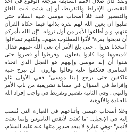
ولقد كان ضلال الأمم السابقة مرجعه الوقوع في أحد
النقيضين: الإفراط والتفريط، أو إن شئت قلت: الغلوّ
والتقصير. فقد غلا أصحاب موسى عليه السلام حتى
طلبوا أن يعين الله لهم بقرة بذاتها فيما حكاه القرآن
عنهم، ولو أطاعوا الأمر من أول نزوله... "إن الله يأمركم
أن تذبحوا بقرة" لأدّوا المطلوب منهم... ولكنهم تساءلوا:
"أتتخذنا هزوا"... حتى بلغ الأمر أن نعى الله عليهم فقال:
"فذبحوها وما كادوا يفعلون". وفرطوا أو قصروا حتى
ظنوا أن إله موسى وإلههم هو العجل الذي اتخذه
السامري فعكفوا عليه وقالوا لهارون: "لن نبرح عليه
عاكفين حتى يرجع إلينا موسى". ففي الأولى غلو
وإفراط في السؤال في مسألة تشريعية من باب الأمر
والنهي... وفي الثانية تقصير وتفريط في واجب إفراد الله
بالعبادة والألوهية.
وغلا أصحاب عيسى وأتباعهم في العبارة التي تُنسب
إليه في الإنجيل... "ما بُعثت لأنقض الناموس وإنما بعثت
لأتمم" -وهي عبارة لا يبعد صدور مثلها عنه عليه السلام،