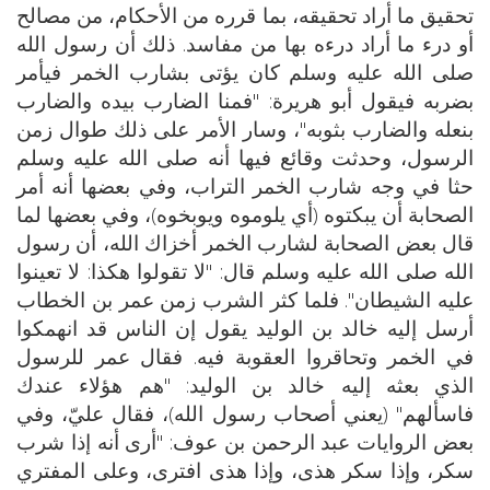
تحقيق ما أراد تحقيقه، بما قرره من الأحكام، من مصالح
أو درء ما أراد درءه بها من مفاسد. ذلك أن رسول الله
صلى الله عليه وسلم كان يؤتى بشارب الخمر فيأمر
بضربه فيقول أبو هريرة: "فمنا الضارب بيده والضارب
بنعله والضارب بثوبه"، وسار الأمر على ذلك طوال زمن
الرسول، وحدثت وقائع فيها أنه صلى الله عليه وسلم
حثا في وجه شارب الخمر التراب، وفي بعضها أنه أمر
الصحابة أن يبكتوه (أي يلوموه ويوبخوه)، وفي بعضها لما
قال بعض الصحابة لشارب الخمر أخزاك الله، أن رسول
الله صلى الله عليه وسلم قال: "لا تقولوا هكذا: لا تعينوا
عليه الشيطان". فلما كثر الشرب زمن عمر بن الخطاب
أرسل إليه خالد بن الوليد يقول إن الناس قد انهمكوا
في الخمر وتحاقروا العقوبة فيه. فقال عمر للرسول
الذي بعثه إليه خالد بن الوليد: "هم هؤلاء عندك
فاسألهم" (يعني أصحاب رسول الله)، فقال عليّ، وفي
بعض الروايات عبد الرحمن بن عوف: "أرى أنه إذا شرب
سكر، وإذا سكر هذى، وإذا هذى افترى، وعلى المفتري