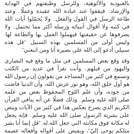
بالعبودية والألوهية، وللرسل وظيفتهم في الهداية
والإرشاد... فيقفوا عند عبادة الله عقيدة وعملًا... وعند
طاعة الرسل في القول والفعل... ولا يُحمّلوا آيات الله
في كتبه ولا أقوال أنبيائه ورسله أكثر مما تحتمل... ولا
يصرفوها عن حقيقتها فيهملوا العمل بها والطاعة لها.
وليس أولى من المسلمين بهذه السبيل: "قل هذه
سبيلي أدعو إلى الله على بصيرة أنا ومن اتبعني".
وقد وقع بعض المسلمين في مثل ما وقع فيه النصارى
واليهود من قبلهم... وأنت تقرأ في عديد من الكتب
وتسمع في كثير من المساجد من يقولون إن رسول الله
هو أول خلق الله، وهو نور عرش الله، وأن الدنيا فاضت
من جوده، وأن علم اللوح المحفوظ بعض من علمه
صلى الله عليه وسلم... وذلك فضلًا عن أنه ينافي القرآن
الكريم الذي يصرح بعكس هذا في كثير من الآيات وينص
على بشرية الرسول صلى الله عليه وسلم... فإنه يجعل
له مكانة فوق مكانته التي جعل الله له: "قل إنما أنا بشر
مثلكم يوحى إليّ"، ويفيض على أقواله وأفعاله عصمة