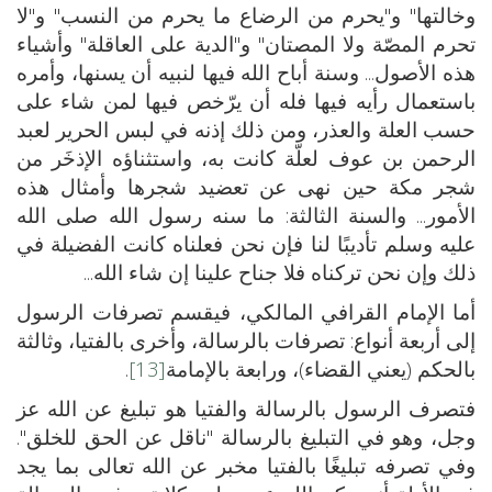
وخالتها" و"يحرم من الرضاع ما يحرم من النسب" و"لا
تحرم المصّة ولا المصتان" و"الدية على العاقلة" وأشياء
هذه الأصول... وسنة أباح الله فيها لنبيه أن يسنها، وأمره
باستعمال رأيه فيها فله أن يرّخص فيها لمن شاء على
حسب العلة والعذر، ومن ذلك إذنه في لبس الحرير لعبد
الرحمن بن عوف لعلّة كانت به، واستثناؤه الإذخَر من
شجر مكة حين نهى عن تعضيد شجرها وأمثال هذه
الأمور... والسنة الثالثة: ما سنه رسول الله صلى الله
عليه وسلم تأديبًا لنا فإن نحن فعلناه كانت الفضيلة في
ذلك وإن نحن تركناه فلا جناح علينا إن شاء الله...
أما الإمام القرافي المالكي، فيقسم تصرفات الرسول
إلى أربعة أنواع: تصرفات بالرسالة، وأخرى بالفتيا، وثالثة
بالحكم (يعني القضاء)، ورابعة بالإمامة
[13]
.
فتصرف الرسول بالرسالة والفتيا هو تبليغ عن الله عز
وجل، وهو في التبليغ بالرسالة "ناقل عن الحق للخلق".
وفي تصرفه تبليغًا بالفتيا مخبر عن الله تعالى بما يجد