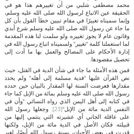
محمد مصطفى شلبي من أن تغييرهم هذا هو في
الحقيقة عين الاتباع لرسول الله صلى الله عليه وسلم،
وإنما سميناه تغييرًا في مقام تبيين خطأ القول بأن كل
ما جاء عن رسول الله صلى الله عليه وسلم شرع أبدي
وقانون عام لا يجوز تغييره. ولو سلمت لنا هذه المقدمة
لما استعملنا كلمة "تغيير" ولسميناه اتباع رسول الله في
إدارة الأحكام على المصالح والعمل بها ما أدت إلى
تحصيل مقصودها.
فمن هذه الأمثلة ما جاء في شأن الدية في القتل، حيث
نص القرآن عليها "فدية مسلمة إلى أهله" ولم يحدد
مقدارها فعرضت السنة لها المقدار بالبيان حين حدده
رسول الله صلى الله عليه وسلم بمائة من الإبل كما جاء
في كتابه إلى أهل اليمن الذي رواه النسائي "وأن في
النفس الدية مائة من الإبل"
[23]
. وجعلها رسول الله
على عاقلة الجاني أي عشيرته التي ينتمي إليها من
قبيلته. فكان الأصل في الدية مائة من الإبل، ولكنها
قدرت في بعض الأحيان، بسنة رسول الله أيضًا، لغير