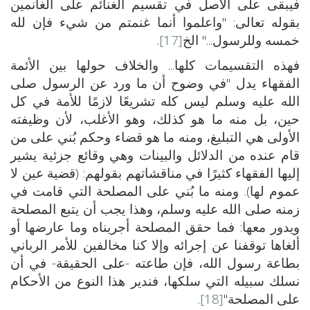
فيبقى على الأصل في تقسيم الغنائم على الغانمين
بقوله تعالى: "واعلموا أنما غنمتم من شيء فإن لله
خمسه وللرسول..." الخ
[17]
.
فهذه التقسيمات كلها... والخلاف حولها بين الأئمة
الفقهاء يدل "في وضوح أن ما ورد عن الرسول صلى
الله عليه وسلم ليس كله تشريعًا لازمًا للأمة في كل
حين، بل منه ما هو كذلك، وهو الأغلب، لأن وظيفته
الأولى هي التبليغ، ومنه ما هو قضاء وحكم بُني على من
قام عنده من الدلائل والبينات وهي وقائع جزئية يشير
إليها الفقهاء كثيرًا في مناقشاتهم بقولهم: (قضية عين لا
عموم لها). ومنه ما بُني على المصلحة التي قامت في
زمنه صلى الله عليه وسلم، وهذا يجب أن يتبع المصلحة
ويدور معها: فما حقق المصلحة أجريناه وما عارضها أو
ألغاها توقفنا عن إجرائه وإلا كنا مخالفين للأمر الرباني
بطاعة رسول الله، فإن طاعته -على الحقيقة- في أن
نسلك سبيله التي سلكها، فندير هذا النوع من الأحكام
على المصلحة"
[18]
.