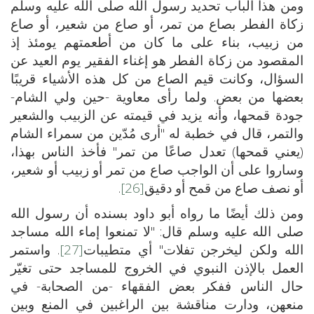
ومن هذا الباب تحديد رسول الله صلى الله عليه وسلم
زكاة الفطر بصاع من تمر، أو صاع من شعير، أو صاع
من زبيب، بناء على ما كان من أطعمتهم يومئذ إذ
المقصود من زكاة الفطر هو إغناء الفقير يوم العيد عن
السؤال، وكانت قيم الصاع من كل هذه الأشياء قريبًا
بعضها من بعض. ولما رأى معاوية -حين ولي الشام-
جودة قمحها، وأنه يزيد في قيمته عن الزبيب والشعير
والتمر، قال في خطبة له "أرى مُدّين من سمراء الشام
(يعني قمحها) تعدل صاعًا من تمر" فأخذ الناس بهذا،
وساروا على أن الواجب صاع من تمر أو زبيب أو شعير،
أو نصف صاع من قمح أو دقيق
[26]
.
ومن ذلك أيضًا ما رواه أبو داود بسنده أن رسول الله
صلى الله عليه وسلم قال: "لا تمنعوا إماء الله مساجد
الله ولكن ليخرجن تفلات" أي متطيبات
[27]
. واستمر
العمل بالإذن النبوي في الخروج للمساجد حتى تغيّر
حال الناس ففكر بعض الفقهاء -من الصحابة- في
منعهن، ودارت مناقشة بين الراغبين في المنع وبين