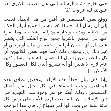
حتى خارج دائرة الرسالة التي هي فضيلته الكبرى بعد
عبوديته لله عز وجل
[2]
.
ووقع بعض المسلمين في أفدح من هذا الخطأ... فذهب
إلى أن رسل الله جميعًا "قد باشروا جميع أنواع الحكم
من جنائية ومدنية وتجارية ودولية وشخصية وما تفرع
عنها في أممهم، باشروا جميع أنواع الحكم التي يخطر
على بال أي إنسان أنها من اختصاص ملك أو رئيس أو
غير ذلك"
[3]
، ومؤدى ذلك -كما فهم بعض الكاتبين- أن
كل ما صدر عن رسول الله صلى الله عليه وسلم "دين
عام لازم لا يتغير" أو أنه تشريع أبدي لكل العصور وكل
الأماكن
[4]
.
وإذا كان بيان خطأ هذه الآراء، وتحقيق بطلان هذه
المفاهيم واجب العلماء في كل جيل من أجيال
المسلمين... وذلك أيضًا هو سر وجود مبدأ التجديد في
دين الإسلام: "إن الله يبعث لهذه الأمة على رأس كل
مائة سنة من يجدد لها أمر دينها"
[5]
، فإن هذا الواجب