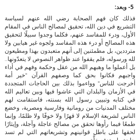
5- وبعد:
فذلك كان فهم الصحابة رضي الله عنهم لسياسة
التشريع في دين الله، تحقيق لمصالح الناس في المقام
الأول، ودرء للمفاسد عنهم، فكلما وجدوا سبيلًا لتحقيق
هذه المصالح أو درء هذه المفاسد ولجوه غير هيابين ولا
مترددين، بل مطمئنين إلى أنهم متعبدون بهذا ومطيعون
لله ورسوله، فلم يقفوا عند ظواهر النصوص لا يتعدّونها...
بل أعملوا ما وهبهم الله من عقل وحكمة وفهم في أداء
واجبهم فكانوا بحق كما وصفهم القرآن "خير أمة
أخرجت للناس" وواءموا بذلك بين الحاجات المتجددة
في الأزمان والبلدان التي عاشوا فيها وبين تعاليم الله
في كتابه وتبيين رسول الله بسنته، فاستقامت لهم
مختلف المدنيات من رومانية وفارسية ومصرية، وخضع
الناس لشريعة الإسلام لا قهرًا ولا خوفًا ولا ظلمًا، وإنما
طمعًا فيما رأوها تحقق من مصالح عاجلة وآجلة، وإيثارًا
لحقها على باطل قوانينهم وتشريعاتهم التي لم تسد
حاجة ولم تدفع خلَّة.