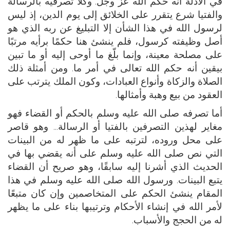
في الأدلة أنه حكم الله عز وجل. وكلا تصرفيه بالرسالة
والفتيا شرع يتقرر على الخلائق إلى يوم الدين، إذ ليس
لرسول الله في هذا الشأن إلا التبليغ عن ربه الذي هو
أصل وظيفته كرسول، فلم ينشئ هنا حكمًا برأيه مرتبًا
على مصلحة معينة، وإنما بلّغ ما أوحى إليه أو ما تبين
بيقين أنه حكم الله تعالى في أمر ما. ومن أمثلة ذلك
الصلاة والزكاة وأنواع العبادات، وكون الملك يترتب على
العقود من بيع وهبة وأمثالها.
أما تصرفه صلى الله عليه وسلم بالحكم أو القضاء فهو
مغاير لهذين التصرفين بالفتيا أو الرسالة... وهو قاصر
على محل وروده، لترتبه على ما ظهر له من البينات
التي نص صلى الله عليه وسلم على أنه يقضي بها في
الحديث الذي أشرنا إليه سابقًا، وهو صريح أن القضاء
يتبع البينات. ورسول الله صلى الله عليه وسلم في هذا
المقام ينشئ الحكم على المتخاصمين وإن كان متبعًا
لأمر الله في إنشاء الأحكام وترتيبها بناء على ما يظهر
له من الحجج والأسباب.