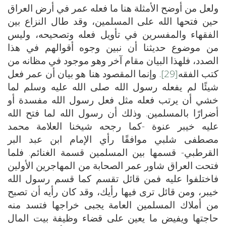
ولعل من أوضح الأمثلة هنا ما فعله عمر في أرض العراق
حين فتحها الله على المسلمين، وقد طال النزاع بين
الفقهاء والمفسرين في تأويل فعله وتصحيحه، وليس
من موضوع حديثنا أن نبين وجوه أقوالهم في هذا
الصدد، فلهذا البيان مقام آخر وهو موجود في مظانه من
كتب الفقه
[29]
. وإنما المقصود هنا هو بيان أن عمر فعل
شيئًا لم يفعله رسول الله صلى الله عليه وسلم لما
خشي أن يرتب فعله مثل فعل رسول الله مفسدة أو
أضرارًا بالمسلمين. وذلك أن رسول الله لما فتح الله
عليه خيبر عنوة -كما رجحه شيخنا العلامة محمد
مصطفى شلبي موافقًا رأي الإمام ابن عبد البر
القرطبي- قسمها بين المسلمين قسمة الغنائم. فلما
فتحت العراق شاور عمر الصحابة من المهاجرين الأولين
فاختلفوا عليه فمن قائل تقسم كما قسم رسول الله
خيبر، ومن قائل ترى فيها رأيك، وقد كان رأيه أن تصبح
من أملاك المسلمين العامة يجبى خراجها فتسد منه
حاجتها ويفيض ما يعين على قضاء وظيفة بيت المال