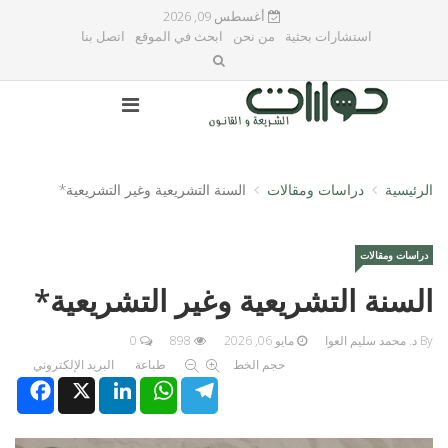
أغسطس 09, 2026
استشارات بحثية
من نحن
ابحث في الموقع
اتصل بنا
الرئيسية
دراسات ومقالات
السنة التشريعية وغير التشريعية*
دراسات ومقالات
السنة التشريعية وغير التشريعية*
By د. محمد سليم العوا
مايو 06, 2026
898
0
حجم الخط
طباعة
البريد الإلكتروني
Facebook
X
LinkedIn
WhatsApp
Telegram