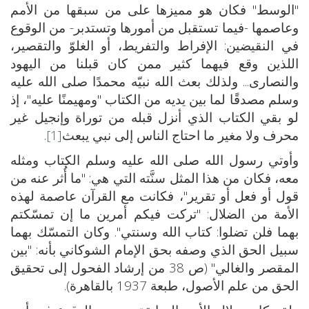
"الوسط" فكان هو مميزها على من سبقها من الأمم
وعاصمها -فيما تستقبل من أمورها وتستدبر- من الوقوع
في النقيضين: الإفراط والتفريط، أو الغلوّ والتقصير،
اللذين وقع فيهما كثير ممن كان قبلنا من اليهود
والنصارى... ولذلك بعث الله نبيّه محمدًا صلى الله عليه
وسلم مصدقًا لما بين يديه من الكتاب "ومهيمنًا عليه"، إذ
لو بقي الكتاب الذي أنزل قبله من توراة وإنجيل غير
محرف ولا مغير ما احتاج الناس إلى نبي يبعث
[1]
.
وأوتي رسول الله صلى الله عليه وسلم الكتاب ومثله
معه، فكان من هذا المثل سنَّته التي هي: "ما أُثر عنه من
قول أو فعل أو تقرير"، فكانت مع القرآن عاصمة لهذه
الأمة من الضلال: "تركت فيكم أمرين ما إن تمسّكتم
بهما فلن تضلوا: كتاب الله وسنتي". وكان التمسّك بهما
سبيل الحق الذي وصفه بحق الإمام الشوكاني بأنه: "بين
المقصر والغالي" (ص 38 من إرشاد الفحول إلى تحقيق
الحق من علم الأصول، طبعة 1937 بالقاهرة).