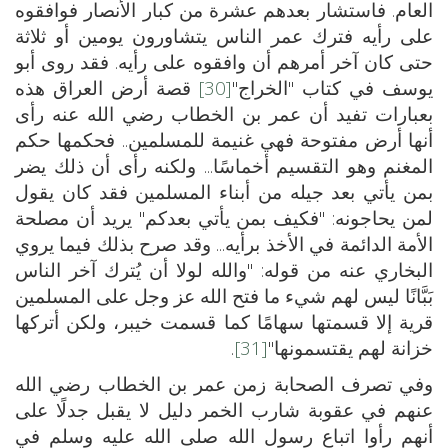
العام. فاستشار بعدهم عشرة من كبار الأنصار فوافقوه
على رأيه فترك عمر الناس يتشاورون يومين أو ثلاثة
حتى كان آخر أمرهم أن وافقوه على رأيه. فقد روى أبو
يوسف في كتاب "الخراج"
[30]
قصة أرض العراق هذه
بعبارات تفيد أن عمر بن الخطاب رضي الله عنه رأى
أنها أرض مفتوحة فهي غنيمة للمسلمين.. فحكمها حكم
المغنم وهو التقسيم أخماسًا... ولكنه رأى أن ذلك يضر
بمن يأتي بعد جيله من أبناء المسلمين فقد كان يقول
لمن يحاجونه: "فكيف بمن يأتي بعدكم" يريد أن مصلحة
الأمة الدائمة في الأخذ برأيه... وقد صرح بذلك فيما يروي
البخاري عنه من قوله: "والله لولا أن يُترك آخر الناس
بَبَّانًا ليس لهم شيء ما فتح الله عز وجل على المسلمين
قرية إلا قسمتها سهامًا كما قسمت خيبر، ولكن أتركها
خزانة لهم يقتسمونها"
[31]
.
وفي تصرف الصحابة زمن عمر بن الخطاب رضي الله
عنهم في عقوبة شارب الخمر دليل لا يقبل جدلًا على
أنهم رأوا اتباع رسول الله صلى الله عليه وسلم في