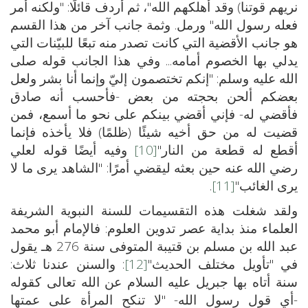
نريهم قوتنا) وقد أهلكهم الله"، ثم أردف قائلًا: "ولكنه أمر
فعله رسول الله" ورمل. وثمة جانب آخر من هذا القسم
هو جانب الأقضية التي كانت تصدر منه تبعًا للبيّنات التي
يدلي بها الخصوم أمامه... وفي هذا الجانب قوله صلى
الله عليه وسلم: "إنكم تختصمون إليّ وإنما أنا بشر ولعل
بعضكم ألحن بحجته من بعض -فأحسب أنه صادق
فأقضي له- فإني أقضي بينكم على نحو ما أسمع، فمن
قضيت له من حق أخيه شيئًا (ظلمًا) فلا يأخذه فإنما
أقطع له قطعة من النار"
[10]
وفيه أيضًا قوله لعلي
رضي الله عنه حين بعثه ليقضي أمرًا: "الشاهد يرى ما لا
يرى الغائب"
[11]
.
ولقد شغلت هذه التقسيمات للسنة النبوية الشريفة
العلماء منذ بداية عصر تدوين العلوم: فالإمام أبو محمد
عبد الله بن مسلم بن قتيبة المتوفى سنة 276 هـ يقول
في "تأويل مختلف الحديث"
[12]
: والسنن عندنا ثلاث:
سنة أتاه بها جبريل عليه السلام عن الله تعالى كقوله
-أي قول رسول الله- "لا تنكح المرأة على عمتها