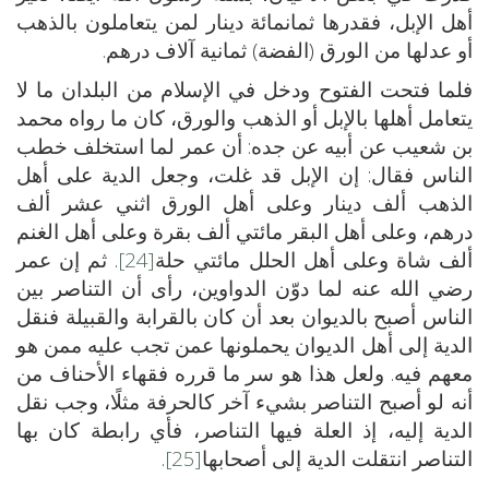
أهل الإبل، فقدرها ثمانمائة دينار لمن يتعاملون بالذهب
أو عدلها من الورق (الفضة) ثمانية آلاف درهم.
فلما فتحت الفتوح ودخل في الإسلام من البلدان ما لا
يتعامل أهلها بالإبل أو الذهب والورق، كان ما رواه محمد
بن شعيب عن أبيه عن جده: أن عمر لما استخلف خطب
الناس فقال: إن الإبل قد غلت، وجعل الدية على أهل
الذهب ألف دينار وعلى أهل الورق اثني عشر ألف
درهم، وعلى أهل البقر مائتي ألف بقرة وعلى أهل الغنم
ألف شاة وعلى أهل الحلل مائتي حلة
[24]
. ثم إن عمر
رضي الله عنه لما دوّن الدواوين، رأى أن التناصر بين
الناس أصبح بالديوان بعد أن كان بالقرابة والقبيلة فنقل
الدية إلى أهل الديوان يحملونها عمن تجب عليه ممن هو
معهم فيه. ولعل هذا هو سر ما قرره فقهاء الأحناف من
أنه لو أصبح التناصر بشيء آخر كالحرفة مثلًا، وجب نقل
الدية إليه، إذ العلة فيها التناصر، فأي رابطة كان بها
التناصر انتقلت الدية إلى أصحابها
[25]
.