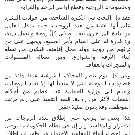
وبخصومات الزوجية وقطع أواصر الرحم والقرابة.
فقد دل البحث في الكثرة الساحقة من حوادث التشرد
على أنها ناشئة من تعدد الزوجات، حيث ينتقل العامل
من بلدة الى أخرى يتخذ له في كلّ زوجة وينسل ذرية،
ولا قدرة له على القيام بأمر الجميع، ويجهل على من
تركهم من زوجة وولد محل إقامته، فيكون من نسله
أبناء الأزقة والشوارع، ومن نسائه المتسولات
والمتجرات بالعفاف.
وفي كل يوم تنظر المحاكم الشرعية عددا هائلا من
خصومات الزوجية التي لا منشأ لها إلا تعدد الزوجات،
ويقدم الى وزارة الحقانية عدد عظيم من أحكام
النفقات لأكثر من زوجة، قصد التنفيذ على ربع مرتب
الموظف، وقد يكون ضئيلا حقيرا.
هذا بعض ما يترتب على إطلاق تعدد الزوجات من
الاضرار والمفاسد. ولو إن في نظام الحكومة ما يوصل
الى إحصاء أنواع المفاسد الاجتماعية، لظهر إن إطلاق