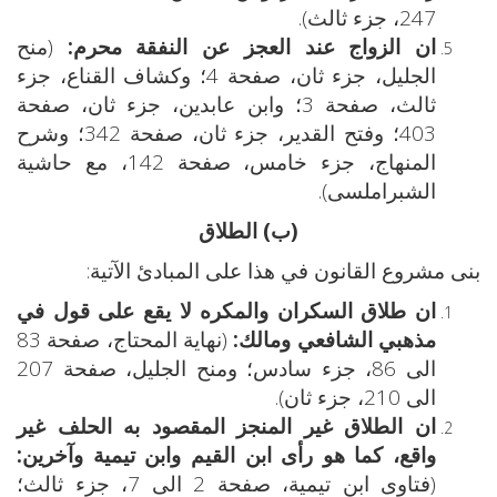
247، جزء ثالث).
ان الزواج عند العجز عن النفقة محرم:
(منح
الجليل، جزء ثان، صفحة 4؛ وكشاف القناع، جزء
ثالث، صفحة 3؛ وابن عابدين، جزء ثان، صفحة
403؛ وفتح القدير، جزء ثان، صفحة 342؛ وشرح
المنهاج، جزء خامس، صفحة 142، مع حاشية
الشبراملسى).
(ب) الطلاق
بنى مشروع القانون في هذا على المبادئ الآتية:
ان طلاق السكران والمكره لا يقع على قول في
مذهبي الشافعي ومالك:
(نهاية المحتاج، صفحة 83
الى 86، جزء سادس؛ ومنح الجليل، صفحة 207
الى 210، جزء ثان).
ان الطلاق غير المنجز المقصود به الحلف غير
واقع، كما هو رأى ابن القيم وابن تيمية وآخرين:
(فتاوى ابن تيمية، صفحة 2 الى 7، جزء ثالث؛