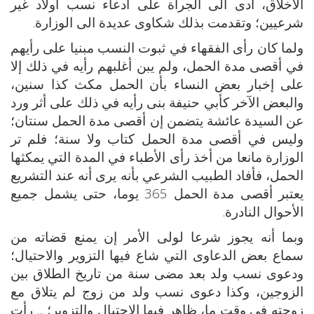
الأخلاق، أدى الى الجرأة على ادعاء نسب أولاد غير
شرعيين؛ وتقدمت بذلك شكاوى عديدة الى الوزارة.
ولما كان رأى الفقهاء في ثبوت النسب مبنيا على رأيهم
في أقصى مدة الحمل، ولم يبن أغلبهم رأيه في ذلك إلا
على إخبار بعض النساء بأن الحمل مكث كذا سنين،
والبعض الآخر كأبي حنيفة بنى رأيه في ذلك على أثر ورد
عن السيدة عائشة يتضمن إن أقصى مدة الحمل سنتان؛
وليس في أقصى مدة الحمل كتاب ولا سنة؛ فلم تر
الوزارة مانعا من أخذ رأى الأطباء في المدة التي يمكثها
الحمل، فأفاد الطبيب الشرعي بأنه يرى أنه عند التشريع
يعتبر أقصى مدة الحمل 365 يوما، حتى يشمل جميع
الأحوال النادرة.
وبما أنه يجوز شرعا لولى الأمر إن يمنع قضاته من
سماع بعض الدعاوى التي شاع فيها التزوير والاحتيال؛
ودعوى نسب ولد بعد مضى سنة من تاريخ الطلاق بين
الزوجين، وكذا دعوى نسب ولد من زوج لم يتلاق مع
زوجته في وقت ما، ظاهر فيها الاحتيال والتزوير؛ ... رأت