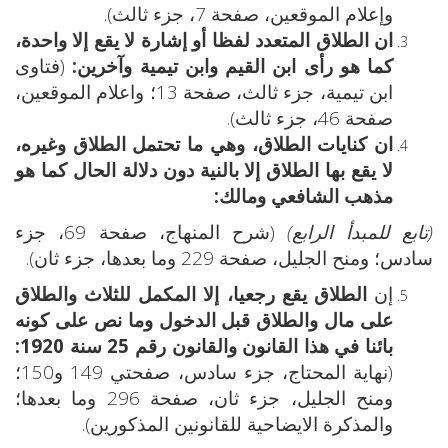
وإعلام الموقعين، صفحة 7، جزء ثالث).
ان الطلاق المتعدد لفظا أو إشارة لا يقع إلا واحدة،
كما هو رأى ابن القيم وابن تيمية وآخرين:
(فتاوى
ابن تيمية، جزء ثالث، صفحة 13؛ واعلام الموقعين،
صفحة 46، جزء ثالث).
ان كنايات الطلاق، وهي ما تحتمل الطلاق وغيره،
لا يقع بها الطلاق إلا بالنية دون دلالة الحال كما هو
مذهب الشافعي ومالك:
(تابع للمبدأ الرابع)
(شرح المنهاج، صفحة 69، جزء
سادس؛ ومنح الجليل، صفحة 229 وما بعدها، جزء ثان).
إن
الطلاق يقع رجعيا، إلا المكمل للثلاث والطلاق
على مال والطلاق قبل الدخول وما نص على كونه
بائنا في هذا القانون والقانون رقم 25 سنة 1920:
(نهاية المحتاج، جزء سادس، صفحتي 149 و150؛
ومنح الجليل، جزء ثان، صفحة 296 وما بعدها؛
والمذكرة الايضاحية للقانونين المذكورين).