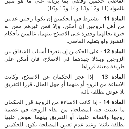
القاضي حكمين وقضى بما يريانه على ما هو مبين
بالمواد (11 و12 و13 و14 و15 و16).
المادة 11
- يشترط في الحكمين إن يكونا رجلين عدلين
من أهل الزوجين إن أمكن، وإلا فمن غيرهم ممن له
خبرة بحالهما وقدرة على الاصلاح بينهما، عالمين بأحكام
النشوز ولو بتعليم القاضي.
المادة 12
- على الحكمين إن يتعرفا أسباب الشقاق بين
الزوجين ويبذلا جهدهما في الاصلاح، فان أمكن على
طريقة معينة قرراها.
المادة 13
- إذا عجز الحكمان عن الاصلاح، وكانت
الاساءة من الزوج أو منهما أو جهل الحال، قررا التفريق
بلا عوض بطلقة بائنة.
المادة 14
- إذا كانت الاساءة من الزوجة قرر الحكمان
ما تعينت فيه المصلحة، من بقاء الزوجة في عصمة
زوجها وائتمانه عليها، أو التفريق بينهما بعوض عليها
بطلقة بائنة؛ وعند عدم تعيين المصلحة يكون للحكمين