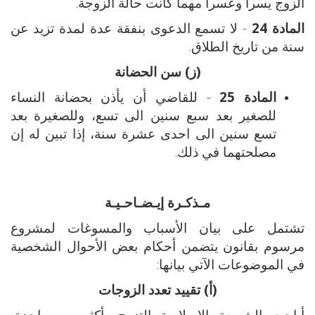
الزوج يسرا وعسرا مهما كانت حالة الزوجة.
المادة 24
- لا تسمع الدعوى بنفقة عدة لمدة تزيد عن
سنة من تاريخ الطلاق.
(ز) سن الحضانة
المادة 25
- للقاضي أن يأذن بحضانة النساء
للصغير بعد سبع سنين الى تسع، وللصغيرة بعد
تسع سنين الى احدى عشرة سنة، إذا تبين له إن
مصلحتهما في ذلك.
مـذكـرة إيـضـاحـيـة
تشتمل على بيان الأسباب والمسوغات لمشروع
مرسوم بقانون يتضمن أحكام بعض الأحوال الشخصية
في الموضوعات الآتي بيانها:
(أ) تقييد تعدد الزوجات
أباحت الشريعة الاسلامية التزوج بأكثر من واحدة،