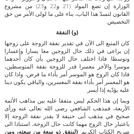
الوزارة إن تضع المواد (21 و22 و23) من مشروع
القانون لتسدّ هذا الباب، بناء على ما لولى الأمر من حق
التخصيص.
(و) النفقة
كان المتبع الى الآن في تقدير نفقة الزوجة على زوجها
إن يراعى في ذلك حال الزوجين معا يسارا وإعسارا
وتوسطا: فاذا اختلف حال الزوجين بأن كان أحدهما
موسرا والآخر معسرا قدر للزوجة نفقة المتوسطين،
فاذا كان الزوج هو الموسر أمر بأداء ما فرض، واذا كان
هو المعسر أمر بأداء نفقة المعسرين، والباقي يكون دينا
عليه يؤدّيه إذا أيسر.
وبما إن هذا الحكم ليس متفقا عليه بين مذاهب الأئمة
الأربعة، فمذهب الشافعي رضى الله تعالى عنه ورأى
صحيح في مذهب أبى حنيفة لا يقدر نفقة الزوجة إلا
باعتبار حال الزوج مهما كانت حال الزوجة، استنادا الى
صريح الكتاب الكريم:
(لينفق ذو سعة من سعته، ومن