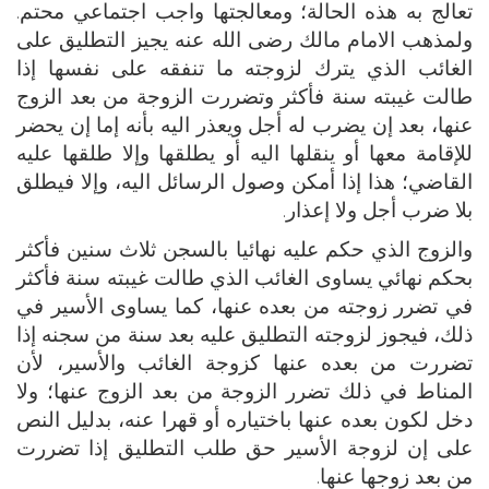
تعالج به هذه الحالة؛ ومعالجتها واجب اجتماعي محتم.
ولمذهب الامام مالك رضى الله عنه يجيز التطليق على
الغائب الذي يترك لزوجته ما تنفقه على نفسها إذا
طالت غيبته سنة فأكثر وتضررت الزوجة من بعد الزوج
عنها، بعد إن يضرب له أجل ويعذر اليه بأنه إما إن يحضر
للإقامة معها أو ينقلها اليه أو يطلقها وإلا طلقها عليه
القاضي؛ هذا إذا أمكن وصول الرسائل اليه، وإلا فيطلق
بلا ضرب أجل ولا إعذار.
والزوج الذي حكم عليه نهائيا بالسجن ثلاث سنين فأكثر
بحكم نهائي يساوى الغائب الذي طالت غيبته سنة فأكثر
في تضرر زوجته من بعده عنها، كما يساوى الأسير في
ذلك، فيجوز لزوجته التطليق عليه بعد سنة من سجنه إذا
تضررت من بعده عنها كزوجة الغائب والأسير، لأن
المناط في ذلك تضرر الزوجة من بعد الزوج عنها؛ ولا
دخل لكون بعده عنها باختياره أو قهرا عنه، بدليل النص
على إن لزوجة الأسير حق طلب التطليق إذا تضررت
من بعد زوجها عنها.