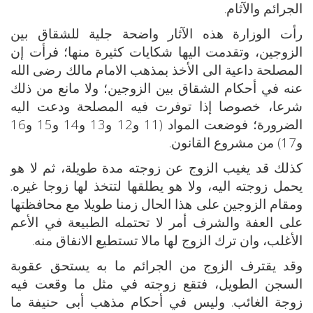
الجرائم والآثام.
رأت الوزارة هذه الآثار واضحة جلية للشقاق بين
الزوجين، وتقدمت اليها شكايات كثيرة منها؛ فرأت إن
المصلحة داعية الى الأخذ بمذهب الامام مالك رضى الله
عنه في أحكام الشقاق بين الزوجين؛ ولا مانع من ذلك
شرعا، خصوصا إذا توفرت فيه المصلحة ودعت اليه
الضرورة؛ فوضعت المواد (11 و12 و13 و14 و15 و16
و17) من مشروع القانون.
كذلك قد يغيب الزوج عن زوجته مدة طويلة، ثم لا هو
يحمل زوجته اليه، ولا هو يطلقها لتتخذ لها زوجا غيره.
ومقام الزوجين على هذا الحال زمنا طويلا مع محافظتها
على العفة والشرف أمر لا تحتمله الطبيعة في الأعم
الأغلب، وان ترك الزوج لها مالا تستطيع الانفاق منه.
وقد يقترف الزوج من الجرائم ما به يستحق عقوبة
السجن الطويل، فتقع زوجته في مثل ما وقعت فيه
زوجة الغائب. وليس في أحكام مذهب أبى حنيفة ما