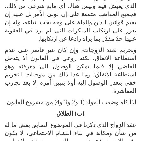
الذي يعيش فيه. وليس هناك أي مانع شرعي من ذلك،
فجميع المذاهب متفقة على إن لولى الأمر بل عليه إن
يقيم قوانين الدين والملة على وجه يجب اتباعه، وله إن
يعزر على ارتكاب المنكرات التي لم يرد في العقوبة
عليها حدّ مقدّر بما يراه رادعا عن ارتكابها.
وتحريم تعدد الزوجات، وإن كان غير قاصر على عدم
استطاعة الانفاق، لكنه روعي في القانون ألا يتدخل
القاضي إلا فيما يمكن الوصول الى معرفته وهو
استطاعة الانفاق؛ وما عدا ذلك من موجبات التحريم
خفي يتعذر الوصول اليه أولا يتبين أمره إلا بعد تجارب
المعاشرة.
لذا كله وضعت المواد (1 و2 و3 و4) من مشروع القانون.
(ب) الطلاق
عقد الزواج الذي ذكرنا في الموضوع السابق بعض ما له
من شأن ومكانة في بناء النظام الاجتماعي، لا يكون
رفعه إلا حيث لا تستقيم بين الزوجين معيشة، ولا تطيب