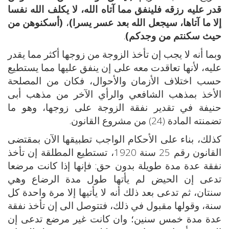
قدر عليه رزقه فلينفق مما آتاه الله، لا يكلف الله نفسا
إلا ما آتاها، سيجعل الله بعد عسر يسرا)
،
(أسكنوهن من
حيث سكنتم من وجدكم)
.
وبما أنه لا يجب إن تأخذ الزوجة من زوجها أكثر مما يقدر
عليه، لأنها تعاقدت معه على إن ينفق عليها مما يستطيع
حسب اختلاف الأزمان والأحوال، فكان من المصلحة
الأخذ بمذهب الشافعي والرأي الآخر من مذهب أبى
حنيفة في تقدير نفقة الزوجة على زوجها، وهو ما
تضمنته المادة (24) من مشروع القانون.
كذلك، بناء على الأحكام الواجب تطبيقها الآن بمقتضى
القانون رقم 25 سنة 1920، تستطيع المطلقة إن تأخذ
نفقة عدة مدة طويلة بدون حق: فإنها إذا كانت مرضعا
تدعى إن الحيض لم يأتها طول مدة الرضاع وهي
سنتان، ثم تدعى بعد ذلك أنه لا يأتيها إلا مرة واحدة كل
سنة، وقولها مقبول في ذلك، فتتوصل الى إن تأخذ نفقة
عدة مدة خمس سنين؛ وان كانت غير مرضع تدعى إن