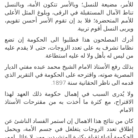
للأمر، مضيعة للنسل؛ وبالأسر تتكون الأمة، وبالنسل
تناط الآمال المستقبلة في الرقى، وبلوغ المثل الأعلى
للأمم المتحضرة؛ فلا بد إن تقوم الأسر أحسن تقويم،
ويربى النسل أقوم تربية.
أدرك المصلحون هذا فطلبوا الى الحكومة إن تضع
نظاما تشرف به على تعدد الزوجات، حتى لا يقدم عليه
من ليس له بأهل ولا له عليه استطاعة.
بذلك رفع الأستاذ الامام الشيخ محمد عبده مفتي الديار
المصرية صوته، واقترحه على الحكومة في التقرير الذي
قدمه الى ناظر الحقانية سنة 1897.
ولا يُدرى السبب في إهمال حكومة ذلك العهد لهذا
الاقتراح، مع كثرة ما أخذت به من مقترحات الأستاذ
الامام.
كان من نتائج هذا الاهمال إن استمر الفساد الناشئ عن
إطلاق تعدد الزوجات يتغلغل في جسم الأمة، ويحمل
الحكومة أعباء ثقيلة بكثرة المتشردين ومن لا عائل لهم،