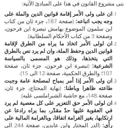
بنى مشروع القانون في هذا على المبادئ الآتية:
ان على ولى الأمر إقامة قوانين الدين والملة على
وجه يجب اتباعه:
(صفحة 187، جزء ثان من كتاب
ابن سلمون الموضوع بهامش تبصرة ابن فرحون،
وصفحة 3 من كتاب الأحكام السلطانية).
ان لولى الأمر اتخاذ ما يراه من الطرق لإقامة
قوانين الدين وحفظ الملة، وان لم يرد نص بالطرق
التي يتخذها، وذلك هو المسمى بالسياسة
الشرعية:
(تبصرة ابن فرحون، جزء ثان، صفحة
107؛ والطرق الحكمية، صفحة 12 الى 15).
ان ولى الأمر إذا أمر بمباح لمصلحة عامة وجبت
طاعته ظاهرا وباطنا:
(نهاية المحتاج، جزء ثان،
صفحة 148، مع حاشية الشبراملسى عليه).
ان لولى الأمر حق التعزير على كل معصية لم يرد
في العقوبة عليها حدّ مقدّر، بما يراه رادعا عن
ارتكابها، بغير الغرامة اتفاقا، وبالغرامة المالية على
رأى:
(الدر المختار وابن عابدين، صفحة 244 الى