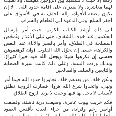
لهما معاشرة، ولا يقدران على اقامة حدود الله، ... لا إن
يكون مضغة الأفواه، وآلة للحلف به في الأسواق على
أحقر السلع، وفي الدعوة الى الطعام والشراب.
الى ذلك أرشد الكتاب الكريم، حيث أمر بإرسال
الحكمين عند خوف الشقاق، حتى تبلى الأعذار وتُمحّص
المصلحة في الطلاق، وأمر بالصبر والأناة عند البغض
والكراهة، عسى إن يحوّل الله القلوب:
(وان كرهتموهن
فعسى إن تكرهوا شيئا ويجعل الله فيه خيرا كثيرا)
،
وبذلك وردت السنة، وعلى ذلك كانت سيرة الصحابة
والتابعين والسلف والصالحين.
ولكن خلف من بعدهم خلف تجاوزوا حدود الله فيما أمر
ونهى، واتخذوا شرع الله هزوا، فصارت الزوجة تطلق
لأسباب لا دخل لها فيها وحيث لا يريد الزوج الطلاق.
فكم خربت بيوت عامرة، وضيعت ذرية ناشئة، وقطعت
أواصر رحم وقرابة، من جراء العبث بأقدس العقود
وأجلها شأنا. وكان ذلك سببا في كثرة ما ورد للوزارة من