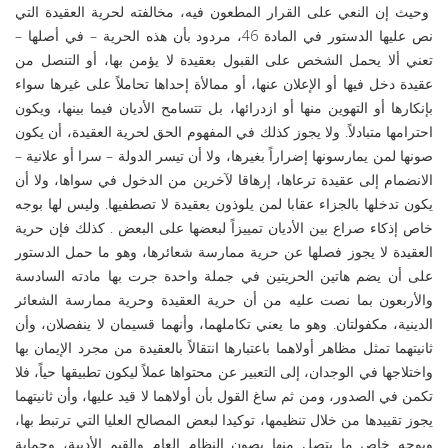
وحيث إن النعي على القرار المطعون فيه، مخالفته لحرية العقيدة التي
نص عليها الدستور في المادة 46، مردود بأن هذه الحرية – في أصلها –
تعني ألا يحمل الشخص على القبول بعقيدة لا يؤمن بها، أو التنصل من
عقيدة دخل فيها أو الإعلان عنها، أو ممالأة إحداها تحاملاً على غيرها سواء
بإنكارها أو التهوين منها أو ازدرائها، بل تتسامح الأديان فيما بينها، ويكون
احترامها متبادلاً. ولا يجوز كذلك في المفهوم الحق لحرية العقيدة، أن يكون
صونها لمن يمارسونها إضراراً بغيرها، ولا أن تيسر الدولة – سرا أو علانية –
الانضمام إلى عقيدة ترعاها، إرهاقا لآخرين من الدخول في سواها، ولا أن
يكون تدخلها بالجزاء عقابا لمن يلوذون بعقيدة لا تصطفيها. وليس لها بوجه
خاص إذكاء صراع بين الأديان تمييزاً لبعضها على البعض . كذلك فإن حرية
العقيدة لا يجوز فصلها عن حرية ممارسة شعائرها، وهو ما حمل الدستور
على أن يضم هاتين الحريتين في جملة واحدة جرت بها مادته السادسة
والأربعون بما نصت عليه من أن حرية العقيدة وحرية ممارسة الشعائر
الدينية، مكفولتان. وهو ما يعني تكاملهما، وأنهما قسيمان لا ينفصلان، وأن
ثانيتهما تمثل مظاهر أولاهما باعتبارها انتقالاً بالعقيدة من مجرد الإيمان بها
واختلاجها في الوجدان، إلى التعبير عن محتواها عملاً ليكون تطبيقها حياً، فلا
تكمن في الصدور، ومن ثم ساغ القول بأن أولاهما لا قيد عليها، وأن ثانيتهما
يجوز تقييدها من خلال تنظيمها، توكيدا لبعض المصالح العليا التي ترتبط بها،
وبوجه خاص ما يتصل منها بصون النظام العام والقيم الأدبية، وحماية