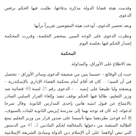
وقدمت هيئة قضايا الدولة مذكرة بدفاعها، طلبت فيها الحكم برفض
الدعوى.
وبعد تحضير الدعوى، أودعت هيئة المفوضين تقريراً برأيها.
ونظرت الدعوى على الوجه المبين بمحضر الجلسة، وقررت المحكمة
إصدار الحكم فيها بجلسة اليوم.
المحكمة
بعد الاطلاع على الأوراق، والمداولة.
حيث إن الوقائع – حسبما يبين من صحيفة الدعوى وسائر الأوراق – تتحصل
في أن السيد/ … كان قد أقام أمام محكمة القضاء الإداري بالإسكندرية –
وبصفته وليا طبيعيا على إبنتيه … – الدعوى رقم 21 لسنة 49 قضائية ضد
وزير التعليم، طالبا فيها الحكم بوقف تنفيذ وإلغاء القرار السلبي الصادر
بالامتناع عن قبول ابنتيه هاتين بإحدى المدارس الثانوية. وقال شرحا
لدعواه، إنه كان قد توجه بهما إلى مدرسة إيزيس الثانوية للبنات بالسيوف،
إلا أنه فوجئ بطردهما منها تأسيسا على صدور قرار من وزير التعليم يمنع
الطالبة المنتقبة من دخولها بالمخالفة لحكم المادتين 2، 41 من الدستور
التي تنص أولاهما: على أن الإسلام دين الدولة ومبادئ الشريعة الإسلامية