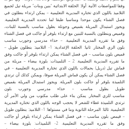
وفقا للمواصفات الآتية: أولا: الحلقة الابتدائية “بنين وبنات” مريلة تيل لجميع
التلاميذ باللون الذي تختاره المديرية التعليمية – يمكن ارتداء بنطلون في
فصل الشتاء يكون موحدا ومناسبا طبقا لما تحدده المديرية التعليمية.
ويجوز استبدال المريلة بقميص وجونلة بطول مناسب بالنسبة للبنات،
وقميص وبنطلون بالنسبة للبنين مع ارتداء بلوفر أو جاكت في فصل الشتاء
وفق ما تقرره المديرية التعليمية. – حذاء مدرسي وجورب مناسب
بلون الزي المختار. ثانيا: الحلقة الإعدادية: 1- التلاميذ: بنطلون طويل –
قميص بلون مناسب – في فصل الشتاء يمكن ارتداء بلوفر أو جاكت وفق
ما تقرره المديرية التعليمية. 2 – التلميذات: بلوزة بيضاء – مريلة من
قماش تيل (دريل) بحمالات باللون الذي تختاره المديرية التعليمية – في
فصل الشتاء يمكن أن يكون قماش المريلة صوفا، ويمكن كذلك أن ترتدي
التلميذة بلوفر أو جاكت بلون المريلة. ويجوز استبدال المريلة بقميص
طويل بطول مناسب – حذاء مدرسي وجورب بلون
مناسب للزي المختار. يمكن بناء على طلب مكتوب من ولي الأمر أن
ترتدي التلميذة غطاء للشعر لا يحجب الوجه باللون الذي تختاره المديرية
التعليمية. ثالثا: المرحلة الثانوية وما في مستواها: 1- التلاميذ: بنطلون طويل
– قيمص بلون مناسب – في فصل الشتاء يمكن ارتداء بلوفر أو جاكت
وفق ما تقرره المديرية التعليمية. 2- التلميذات: بلوزة بيضاء –