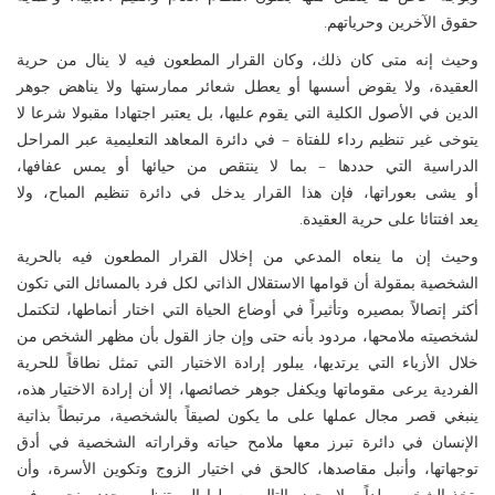
حقوق الآخرين وحرياتهم.
وحيث إنه متى كان ذلك، وكان القرار المطعون فيه لا ينال من حرية
العقيدة، ولا يقوض أسسها أو يعطل شعائر ممارستها ولا يناهض جوهر
الدين في الأصول الكلية التي يقوم عليها، بل يعتبر اجتهادا مقبولا شرعا لا
يتوخى غير تنظيم رداء للفتاة – في دائرة المعاهد التعليمية عبر المراحل
الدراسية التي حددها – بما لا ينتقص من حيائها أو يمس عفافها،
أو يشى بعوراتها، فإن هذا القرار يدخل في دائرة تنظيم المباح، ولا
يعد افتتائا على حرية العقيدة.
وحيث إن ما ينعاه المدعي من إخلال القرار المطعون فيه بالحرية
الشخصية بمقولة أن قوامها الاستقلال الذاتي لكل فرد بالمسائل التي تكون
أكثر إتصالاً بمصيره وتأثيراً في أوضاع الحياة التي اختار أنماطها، لتكتمل
لشخصيته ملامحها، مردود بأنه حتى وإن جاز القول بأن مظهر الشخص من
خلال الأزياء التي يرتديها، يبلور إرادة الاختيار التي تمثل نطاقاً للحرية
الفردية يرعى مقوماتها ويكفل جوهر خصائصها، إلا أن إرادة الاختيار هذه،
ينبغي قصر مجال عملها على ما يكون لصيقاً بالشخصية، مرتبطاً بذاتية
الإنسان في دائرة تبرز معها ملامح حياته وقراراته الشخصية في أدق
توجهاتها، وأنبل مقاصدها، كالحق في اختيار الزوج وتكوين الأسرة، وأن
يتخذ الشخص ولداً، ولا يجوز بالتالي بسطها إلى تنظيم محدد، ينحصر في