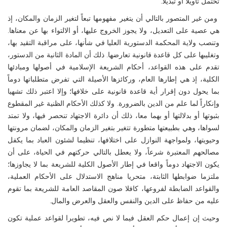
تحتمل تأويلاً أو تبديلاً.
ومن غير المتصور بالتالي أن يتغير مفهومها تبعاً لتغير الزمان والمكان، إذ
هي عصية على التعديل، ولا يجوز الخروج عليها، أو الالتواء بها عن معناها.
وتنصب ولاية المحكمة الدستورية العليا في شأنها، على مراقبة التقيد بها،
وتغليبها على كل قاعدة قانونية تعارضها. ذلك أن المادة الثانية من الدستور،
تقدم على هذه القواعد، أحكام الشريعة الإسلامية في أصولها ومبادئها
الكلية، إذ هي إطارها العام، وركائزها الأصيلة التي تفرض متطلباتها دوماً
بما يحول دون إقرار أية قاعدة قانونية على خلافها؛ وإلا اعتبر ذلك تشهيا
وإنكاراً لما علم من الدين بالضرورة. ولا كذلك الأحكام الظنية غير المقطوع
بثبوتها أو بدلالتها أو بهما معا، ذلك أن دائرة الاجتهاد تنحصر فيها، ولا تمتد
لسواها، وهي بطبيعتها متطورة تتغير بتغير الزمان والمكان، لضمان مرونتها
وحيويتها، ولمواجهة النوازل على اختلافها، تنظيما لشئون العباد بما يكفل
مصالحهم المعتبرة شرعاً، ولا يعطل بالتالي حركتهم في الحياة، على أن
يكون الاجتهاد دوماً واقعا في إطار الأصول الكلية للشريعة بما لا يجاوزها؛
ملتزما ضوابطها الثابتة، متحريا مناهج الاستدلال على الأحكام العملية،
والقواعد الضابطة لفروعها، كافلا صون المقاصد العامة للشريعة بما تقوم
عليه من حفاظ على الدين والنفس والعقل والعرض والمال.
وحيث إن إعمال حكم العقل فيما لا نص فيه، تطويرا لقواعد عملية تكون