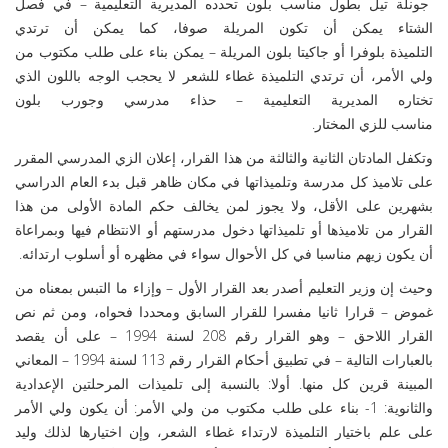
جونلة تيل بطول مناسب بلون تحدده المديرية التعليمية – في فصل
الشتاء يمكن أن تكون المريلة صوفا، كما يمكن أن ترتدي
التلميذة بلوفرا أو جاكيتا بلون المريلة – يمكن بناء على طلب مكتوب من
ولي الأمر، أن ترتدي التلميذة غطاء للشعر لا يحجب الوجه باللون الذي
تختاره المديرية التعليمية – حذاء مدرسي وجورب بلون
مناسب للزي المختار.
وتكفل المادتان الثانية والثالثة من هذا القرار، إعلان الزي المدرسي المقرر
على تلاميذ كل مدرسة وتلميذاتها في مكان ظاهر قبل بدء العام الدراسي
بشهرين على الأقل، ولا يجوز لمن يخالف حكم المادة الأولى من هذا
القرار من تلاميذها أو تلميذاتها دخول مدرستهم أو الانتظام فيها وبمراعاة
أن يكون زيهم مناسبا في كل الأحوال سواء في مظهره أو أسلوب ارتدائه.
وحيث إن وزير التعليم أصدر بعد القرار الأول – وإزاء ما التبس بمعناه من
غموض – قرارا ثانيا مفسرا للقرار السابق ومحددا فحواه، ومن ثم نص
القرار اللاحق – وهو القرار رقم 208 لسنة 1994 – على أن يقصد
بالعبارات التالية – في تطبيق أحكام القرار رقم 113 لسنة 1994 – المعاني
المبينة قرين كل منها. أولا: بالنسبة إلى تلميذات المرحلتين الإعدادية
والثانوية: 1- بناء على طلب مكتوب من ولي الأمر: أن يكون ولي الأمر
على علم باختيار التلميذة لارتداء غطاء الشعر، وإن اختيارها لذلك وليد