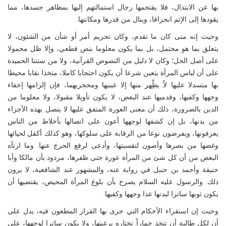
بها عن الابتذال، فلا يقتحمها رجال استمالتهم إليها بمظاهر جسدها، مما
يقودها إلى الإثم انحرافا، وينال من قدرها ومكانتها.
وحيث إنه متى كان ما تقدم، وكان تحريم أمر أو شأن من الشئون، لا
يتعلق بما هو محتمل، بل بما يكون معلوما بنص قطعي، وإلا ظل محمولا
على أصل الحل؛ وكان لا دليل من النصوص القرآنية، ولا من سنتنا الحميدة
على أن لباس المرأة يتعين شرعا أن يكون احتجابا كاملا، متخذا نقابا محيطا
بها منسدلا عليها لاُ يظِْهر منها إلا عينيها ومحجريهما، فإن إلزامها إخفاء
وجهها وكفيها، وقدميها عند البعض، لا يكون تأويلا مقبولا، ولا معلوما من
الدين بالضرورة، ذلك أن معنى العورة المتفق عليها لا يتصل بهذه الأجزاء
من بدنها، بل إن كشفها لوجهها أعون على اتصالها بأخلاط من الناس
يعرفونها، ويفرضون نوعا من الرقابة على سلوكها، وهو كذلك أكفل لحيائها
وغضها من بصرها وأصون لنفسيتها، وأدعى لرفع الحرج عنها. وما ارتآه
البعض من أن كل شئ من المرأة عورة حتى ظفرها، مردود بأن مالكا وأبا
حنيفة وأحمد بن حنبل في رواية عنه، والمشهور عند الشافعية، لا يرون
ذلك. والرسول عليه السلام يصرح بأن بلوغ المرأة المحيض، يقتضيها أن
يكون ثوبها ساترا لبدنها عدا وجهها وكفيها.
وحيث إن استقراء الأحكام التي جرى بها القرار المطعون فيه، يدل على
أن لكل طالبة أن تتخذ خماراً تختاره برغبتها، ولا يكون ساترا لوجهها، على