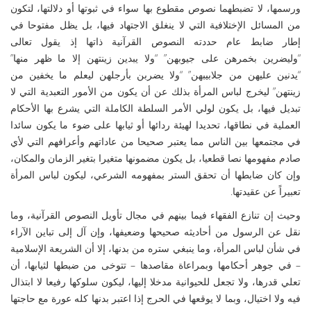
ورسمها، لا تضبطهما نصوص مقطوع بها سواء في ثبوتها أو دلالتها، لتكون
من المسائل الإختلافية التي لا ينغلق الاجتهاد فيها، بل يظل مفتوحا في
إطار ضابط عام حددته النصوص القرآنية ذاتها إذ يقول تعالى
“وليضرين بخمرهن على جيوبهن” “ولا يبدين زينتهن إلا ما ظهر منها”
“يدنين عليهن من جلابيبهن” “ولا يضربن بأرجلهن ليعلم ما يخفين من
زينتهن” ليخرج لباس المرأة بذلك عن أن يكون من الأمور التعبدية التي لا
تبديل فيها، بل يكون لولي الأمر السلطة الكاملة التي يشرع بها الأحكام
العملية في نطاقها، تحديدا لهيئة ردائها أو ثيابها على ضوء ما يكون سائدا
في مجتمعها بين الناس مما يعتبر صحيحا من عاداتهم وأعرافهم التي لأي
صادم مفهومها نصا قطعيا، بل يكون مضمونها متغيرا بتغير الزمان والمكان،
وإن كان ضابطها أن تحقق الستر بمفهومه الشرعي، ليكون لباس المرأة
تعبيراً عن عقيدتها.
وحيث إن تنازع الفقهاء فيما بينهم في مجال تأويل النصوص القرآنية، وما
نقل عن الرسول من أحاديثه صحيحها وضعيفها، وإن آل إلى تباين الآراء
في شأن لباس المرأة، وما ينبغي ستره من بدنها، إلا أن الشريعة الإسلامية
– في جوهر أحكامها وبمراعاة مقاصدها – تتوخى من ضبطها لثيابها، أن
تعلي قدرها، ولا تجعل للحيوانية مدخلا إليها، ليكون سلوكها رفيعا لا ابتذال
فيه ولا اختيال، وبما لا يوقعها في الحرج إذا اعتبر بدنها كله عورة مع حاجتها