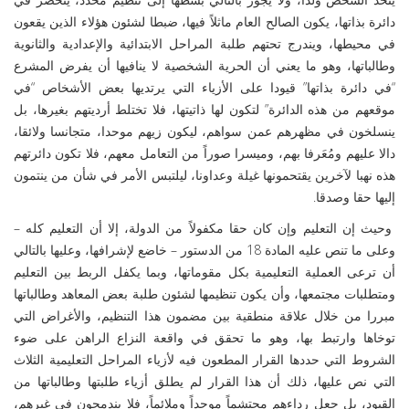
دائرة بذاتها، يكون الصالح العام ماثلاً فيها، ضبطا لشئون هؤلاء الذين يقعون
في محيطها، ويندرج تحتهم طلبة المراحل الابتدائية والإعدادية والثانوية
وطالباتها، وهو ما يعني أن الحرية الشخصية لا ينافيها أن يفرض المشرع
“في دائرة بذاتها” قيودا على الأزياء التي يرتديها بعض الأشخاص “في
موقعهم من هذه الدائرة” لتكون لها ذاتيتها، فلا تختلط أرديتهم بغيرها، بل
ينسلخون في مظهرهم عمن سواهم، ليكون زيهم موحدا، متجانسا ولائقا،
دالا عليهم ومُعَرفا بهم، وميسرا صوراً من التعامل معهم، فلا تكون دائرتهم
هذه نهبا لآخرين يقتحمونها غيلة وعداونا، ليلتبس الأمر في شأن من ينتمون
إليها حقا وصدقا.
وحيث إن التعليم وإن كان حقا مكفولاً من الدولة، إلا أن التعليم كله –
وعلى ما تنص عليه المادة 18 من الدستور – خاضع لإشرافها، وعليها بالتالي
أن ترعى العملية التعليمية بكل مقوماتها، وبما يكفل الربط بين التعليم
ومتطلبات مجتمعها، وأن يكون تنظيمها لشئون طلبة بعض المعاهد وطالباتها
مبررا من خلال علاقة منطقية بين مضمون هذا التنظيم، والأغراض التي
توخاها وارتبط بها، وهو ما تحقق في واقعة النزاع الراهن على ضوء
الشروط التي حددها القرار المطعون فيه لأزياء المراحل التعليمية الثلاث
التي نص عليها، ذلك أن هذا القرار لم يطلق أزياء طلبتها وطالباتها من
القيود، بل جعل رداءهم محتشماً موحداً وملائماً، فلا يندمجون في غيرهم،