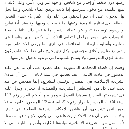
رغبتها دون ضغط أو إجبار من شخص أو جهة غير ولي الأمر، وعلى ذلك لا
تمنع التلميذة من دخول مدرستها إذا كانت ترتدي غطاء للشعر، وإنما يحل
لها الدخول، على أن يتم التحقق من علم ولي الأمر. 2- غطاء الشعر:
الغطاء الذي تختاره التلميذة برغبتها بما لا يحجب وجهها. ولا يعتد بأية نماذج
أو رسوم توضيحية تعبر عن غطاء الشعر بما يناقض ذلك. ثانيا: بالنسبة
للتلميذات في جميع مراحل التعليم الثلاث: أن يكون الزي مناسبا في
مظهره وأسلوب ارتدائه: المحافظة في الزي بما يرعى الاحتشام، وبما
يتفق مع تعاليم وأخلاق مجتمعهن. وكل زي يخرج على هذا الاحتشام، يكون
مخالفا للزي المدرسي، ولا يسمح للتلميذة التي ترتديه بدخول مدرستها.
وحيث إن قضاء المحكمة الدستورية العليا مطرد على أن ما نص عليه
الدستور في مادته الثانية – بعد تعديلها في سنة 1980 – من أن مبادئ
الشريعة الإسلامية هي المصدر الرئيسي للتشريع، إنما يتمخض عن قيد
يجب على كل من السلطتين التشريعية والتنفيذية أن تتحراه وتنزل عليه
في تشريعاتها الصادرة بعد هذا التعديل – ومن بينها أحكام القرار رقم 113
لسنة 1994، المفسر بالقرار رقم 208 لسنة 1994 المطعون عليهما – فلا
يجوز لنص تشريعي، أن يناقض الأحكام الشرعية القطعية في ثبوتها
ودلالتها، باعتبار أن هذه الأحكام وحدها هي التي يكون الاجتهاد فيها ممتنعا،
لأنها تمثل من الشريعة الإسلامية مبادؤها الكلية، وأصولها الثابتة التي لا