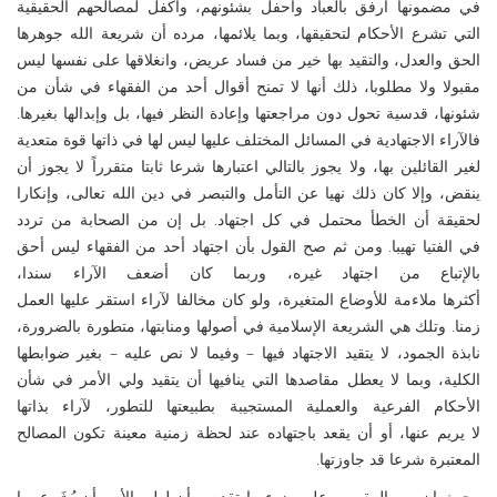
في مضمونها أرفق بالعباد وأحفل بشئونهم، وأكفل لمصالحهم الحقيقية
التي تشرع الأحكام لتحقيقها، وبما يلائمها، مرده أن شريعة الله جوهرها
الحق والعدل، والتقيد بها خير من فساد عريض، وانغلاقها على نفسها ليس
مقبولا ولا مطلوبا، ذلك أنها لا تمنح أقوال أحد من الفقهاء في شأن من
شئونها، قدسية تحول دون مراجعتها وإعادة النظر فيها، بل وإبدالها بغيرها.
فالآراء الاجتهادية في المسائل المختلف عليها ليس لها في ذاتها قوة متعدية
لغير القائلين بها، ولا يجوز بالتالي اعتبارها شرعا ثابتا متقرراً لا يجوز أن
ينقض، وإلا كان ذلك نهيا عن التأمل والتبصر في دين الله تعالى، وإنكارا
لحقيقة أن الخطأ محتمل في كل اجتهاد. بل إن من الصحابة من تردد
في الفتيا تهيبا. ومن ثم صح القول بأن اجتهاد أحد من الفقهاء ليس أحق
بالإتباع من اجتهاد غيره، وربما كان أضعف الآراء سندا،
أكثرها ملاءمة للأوضاع المتغيرة، ولو كان مخالفا لآراء استقر عليها العمل
زمنا. وتلك هي الشريعة الإسلامية في أصولها ومنابتها، متطورة بالضرورة،
نابذة الجمود، لا يتقيد الاجتهاد فيها – وفيما لا نص عليه – بغير ضوابطها
الكلية، وبما لا يعطل مقاصدها التي ينافيها أن يتقيد ولي الأمر في شأن
الأحكام الفرعية والعملية المستجيبة بطبيعتها للتطور، لآراء بذاتها
لا يريم عنها، أو أن يقعد باجتهاده عند لحظة زمنية معينة تكون المصالح
المعتبرة شرعا قد جاوزتها.
وحيث إن من المقرر – على ضوء ما تقدم – أن لولي الأمر أن يُشَرع بما