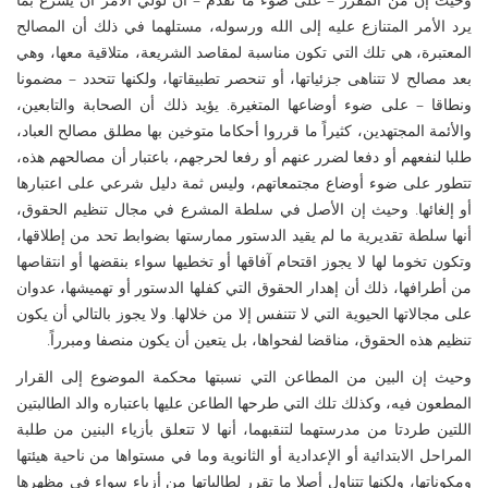
يرد الأمر المتنازع عليه إلى الله ورسوله، مستلهما في ذلك أن المصالح
المعتبرة، هي تلك التي تكون مناسبة لمقاصد الشريعة، متلاقية معها، وهي
بعد مصالح لا تتناهى جزئياتها، أو تنحصر تطبيقاتها، ولكنها تتحدد – مضمونا
ونطاقا – على ضوء أوضاعها المتغيرة. يؤيد ذلك أن الصحابة والتابعين،
والأئمة المجتهدين، كثيراً ما قرروا أحكاما متوخين بها مطلق مصالح العباد،
طلبا لنفعهم أو دفعا لضرر عنهم أو رفعا لحرجهم، باعتبار أن مصالحهم هذه،
تتطور على ضوء أوضاع مجتمعاتهم، وليس ثمة دليل شرعي على اعتبارها
أو إلغائها. وحيث إن الأصل في سلطة المشرع في مجال تنظيم الحقوق،
أنها سلطة تقديرية ما لم يقيد الدستور ممارستها بضوابط تحد من إطلاقها،
وتكون تخوما لها لا يجوز اقتحام آفاقها أو تخطيها سواء بنقضها أو انتقاصها
من أطرافها، ذلك أن إهدار الحقوق التي كفلها الدستور أو تهميشها، عدوان
على مجالاتها الحيوية التي لا تتنفس إلا من خلالها. ولا يجوز بالتالي أن يكون
تنظيم هذه الحقوق، مناقضا لفحواها، بل يتعين أن يكون منصفا ومبرراً.
وحيث إن البين من المطاعن التي نسبتها محكمة الموضوع إلى القرار
المطعون فيه، وكذلك تلك التي طرحها الطاعن عليها باعتباره والد الطالبتين
اللتين طردتا من مدرستهما لتنقبهما، أنها لا تتعلق بأزياء البنين من طلبة
المراحل الابتدائية أو الإعدادية أو الثانوية وما في مستواها من ناحية هيئتها
ومكوناتها، ولكنها تتناول أصلا ما تقرر لطالباتها من أزياء سواء في مظهرها