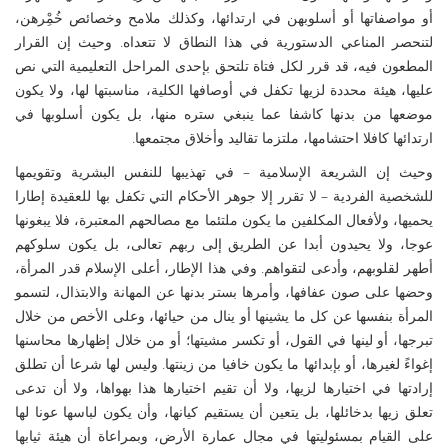
أو مواصفاتها أو أسلوبهن في ارتدائها، وكذلك ملامح وخصائص خُمِْرهن،
لتنحصر المناعي الدستورية في هذا النطاق لا تتعداه. وحيث إن القرار
المطعون فيه، قد قرر لكل فتاة تلتحق بإحدى المراحل التعليمية التي نص
عليها، هيئة محددة لزيها تكفل في أوصافها الكلية، مناسبتها لها، ولا يكون
موضعها من بدنها كاشفا عما ينبغي ستره منها، بل يكون أسلوبها في
ارتدائها كافلا احتشامها، ملتزما تقاليد وأخلاق مجتمعها.
وحيث إن الشريعة الإسلامية – في تهذيبها للنفس البشرية وتقويمها
للشخصية الفردية – لا تقرر إلا جوهر الأحكام التي تكفل بها للعقيدة إطارا
يحميها، ولأفعال المكلفين ما يكون ملتئما مع مصالحهم المعتبرة، فلا يبغونها
عوجا، ولا يحيدون أبدا عن الطريق إلى ربهم تعالى، بل يكون سلوكهم
أطهر لقلوبهم، وأدعى لتقواهم. وفي هذا الإطار، أعلى الإسلام قدر المرأة،
وحضها على صون عفافها، وأمرها بستر بدنها عن المهانة والابتذال، لتسمو
المرأة بنفسها عن كل ما يشينها أو ينال من حيائها، وعلى الأخص من خلال
تبرجها، أو لينها في القول، أو تكسر مشيتها؛ أو من خلال إظهارها محاسنها
إغواءً لغيرها، أو بإبدائها ما يكون خافيا من زينتها. وليس لها شرعا أن تطلق
إرادتها في اختيارها لزيها، ولا أن تقيم اختيارها هذا بهواها، ولا أن تدعى
تعلق زيها بدخائلها، بل يتعين أن يستقيم كيانها، وأن يكون لباسها عونا لها
على القيام بمسئوليتها في مجال عمارة الأرض، وبمراعاة أن هيئة ثيابها