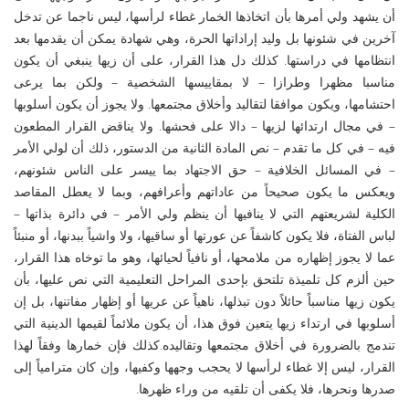
أن يشهد ولي أمرها بأن اتخاذها الخمار غطاء لرأسها، ليس ناجما عن تدخل
آخرين في شئونها بل وليد إراداتها الحرة، وهي شهادة يمكن أن يقدمها بعد
انتظامها في دراستها. كذلك دل هذا القرار، على أن زيها ينبغي أن يكون
مناسبا مظهرا وطرازا – لا بمقاييسها الشخصية – ولكن بما يرعى
احتشامها، ويكون موافقا لتقاليد وأخلاق مجتمعها. ولا يجوز أن يكون أسلوبها
– في مجال ارتدائها لزيها – دالا على فحشها. ولا يناقض القرار المطعون
فيه – في كل ما تقدم – نص المادة الثانية من الدستور، ذلك أن لولي الأمر
– في المسائل الخلافية – حق الاجتهاد بما ييسر على الناس شئونهم،
ويعكس ما يكون صحيحاً من عاداتهم وأعرافهم، وبما لا يعطل المقاصد
الكلية لشريعتهم التي لا ينافيها أن ينظم ولي الأمر – في دائرة بذاتها –
لباس الفتاة، فلا يكون كاشفاً عن عورتها أو ساقيها، ولا واشياً ببدنها، أو منبئاً
عما لا يجوز إظهاره من ملامحها، أو نافياً لحيائها، وهو ما توخاه هذا القرار،
حين ألزم كل تلميذة تلتحق بإحدى المراحل التعليمية التي نص عليها، بأن
يكون زيها مناسباً حائلاً دون تبذلها، ناهياً عن عريها أو إظهار مفاتنها، بل إن
أسلوبها في ارتداء زيها يتعين فوق هذا، أن يكون ملائماً لقيمها الدينية التي
تندمج بالضرورة في أخلاق مجتمعها وتقاليده.كذلك فإن خمارها وفقاً لهذا
القرار، ليس إلا غطاء لرأسها لا يحجب وجهها وكفيها، وإن كان مترامياً إلى
صدرها ونحرها، فلا يكفى أن تلقيه من وراء ظهرها.