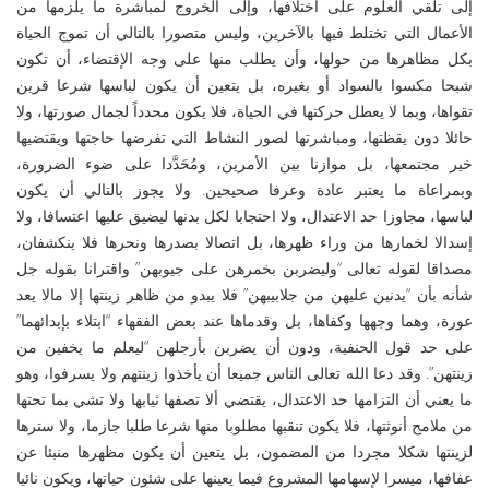
إلى تلقي العلوم على اختلافها، وإلى الخروج لمباشرة ما يلزمها من
الأعمال التي تختلط فيها بالآخرين، وليس متصورا بالتالي أن تموج الحياة
بكل مظاهرها من حولها، وأن يطلب منها على وجه الإقتضاء، أن تكون
شبحا مكسوا بالسواد أو بغيره، بل يتعين أن يكون لباسها شرعا قرين
تقواها، وبما لا يعطل حركتها في الحياة، فلا يكون محدداً لجمال صورتها، ولا
حائلا دون يقظتها، ومباشرتها لصور النشاط التي تفرضها حاجتها ويقتضيها
خير مجتمعها، بل موازنا بين الأمرين، ومُحَدَّدا على ضوء الضرورة،
وبمراعاة ما يعتبر عادة وعرفا صحيحين. ولا يجوز بالتالي أن يكون
لباسها، مجاوزا حد الاعتدال، ولا احتجابا لكل بدنها ليضيق عليها اعتسافا، ولا
إسدالا لخمارها من وراء ظهرها، بل اتصالا بصدرها ونحرها فلا ينكشفان،
مصداقا لقوله تعالى “وليضربن بخمرهن على جيوبهن” واقترانا بقوله جل
شأنه بأن “يدنين عليهن من جلابيبهن” فلا يبدو من ظاهر زينتها إلا مالا يعد
عورة، وهما وجهها وكفاها، بل وقدماها عند بعض الفقهاء “ابتلاء بإبدائهما”
على حد قول الحنفية، ودون أن يضربن بأرجلهن “ليعلم ما يخفين من
زينتهن”. وقد دعا الله تعالى الناس جميعا أن يأخذوا زينتهم ولا يسرفوا، وهو
ما يعني أن التزامها حد الاعتدال، يقتضي ألا تصفها ثيابها ولا تشي بما تحتها
من ملامح أنوثتها، فلا يكون تنقبها مطلوبا منها شرعا طلبا جازما، ولا سترها
لزينتها شكلا مجردا من المضمون، بل يتعين أن يكون مظهرها منبئا عن
عفافها، ميسرا لإسهامها المشروع فيما يعينها على شئون حياتها، ويكون نائيا