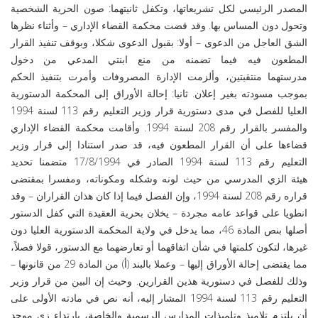
المصدر الرئيسي لكل تشريعاتها، وتكفل ثانيتهما: صون الحرية الشخصية
وتحول دون المساس بها. وقد قضت محكمة القضاء الإداري – وأثناء نظرها
الشق العاجل من الدعوى – أولا: بقبول الدعوى شكلا، وبوقف تنفيذ القرار
المطعون فيه فيما تضمنه من منع ابنتي المدعي من دخول
مدرستهما منتقبتين، وألزمت الإدارة المصروفات وأمرت بتنفيذ الحكم
بموجب مسودته بغير إعلان. ثانيا: إحالة الأوراق إلى المحكمة الدستورية
العليا للفصل في مدى دستورية قرار وزير التعليم رقم 113 لسنة 1994
والمفسر بالقرار رقم 208 لسنة 1994. وأقامت محكمة القضاء الإداري
قضاءها على أن القرار المطعون فيه، قد صدر استنادا إلى قرار وزير
التعليم رقم 113 لسنة 1994 الصادر في 17/8/1994 متضمنا تحديد
هيئة الزي المدرسي من حيث لونه وشكله ومكوناته، ومفسرا بمقتضى
قراره رقم 208 لسنة 1994، وإن الفصل فيما إذا كان هذان القراران – وقد
انطويا على قواعد عامه مجردة – يخلان بحرية العقيدة التي كفل الدستور
أصلها بنص المادة 46، مما يدخل في ولاية المحكمة الدستورية العليا دون
غيرها، لتكون كلمتها في شأن اتفاقهما أو تعارضهما مع الدستور، قولا فصلاً،
مما يقتضى إحالة الأوراق إليها – وعملا بالبند (أ) من المادة 29 من قانونها –
وذلك للفصل في دستورية هذين القرارين. وحيث إن البين من قرار وزير
التعليم رقم 113 لسنة 1994 المشار إليه، أنه نص في مادته الأولى على
أن يلتزم تلاميذ وتلميذات المدارس الرسمية والخاصة، بارتداء زي موحد