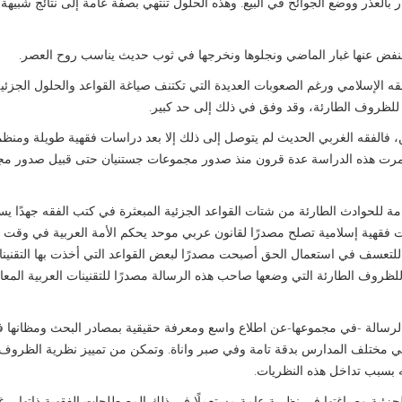
 بالعذر ووضع الجوائح في البيع. وهذه الحلول تنتهي بصفة عامة إلى نتائج شبيهة 
ية لنفض عنها غبار الماضي ونجلوها ونخرجها في ثوب حديث يناسب روح العصر.
 الإسلامي ورغم الصعوبات العديدة التي تكتنف صياغة القواعد والحلول الجزئي
للظروف الطارئة، وقد وفق في ذلك إلى حد كبير.
، فالفقه الغربي الحديث لم يتوصل إلى ذلك إلا بعد دراسات فقهية طويلة ومنظ
استمرت هذه الدراسة عدة قرون منذ صدور مجموعات جستنيان حتى قبيل صدور م
مة للحوادث الطارئة من شتات القواعد الجزئية المبعثرة في كتب الفقه جهدًا ي
ات فقهية إسلامية تصلح مصدرًا لقانون عربي موحد يحكم الأمة العربية في وقت
لتعسف في استعمال الحق أصبحت مصدرًا لبعض القواعد التي أخذت بها التقنين
للظروف الطارئة التي وضعها صاحب هذه الرسالة مصدرًا للتقنينات العربية المعا
ذه الرسالة -في مجموعها-عن اطلاع واسع ومعرفة حقيقية بمصادر البحث ومظانها ف
 في مختلف المدارس بدقة تامة وفي صبر واناة. وتمكن من تمييز نظرية الظروف 
ه بسبب تداخل هذه النظريات.
الجزئية وصياغتها في نظرية عامة مستعملًا في ذلك المصطلحات الفقهية ذاتها، رغم