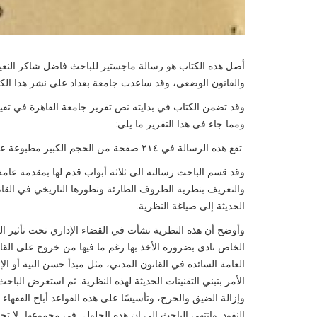
أصل هذه الكتاب هو رسالة ماجستير للباحث فاضل شاكر النعيم
والقانون الوضعي، وقد ساعدت جامعة بغداد على نشر هذا الكتاب 
وقد تضمن الكتاب في بدايته نص تقرير جامعة القاهرة في تقييم
ومما جاء في هذا التقرير ما يلي:
تقع هذه الرسالة في ٢١٤ صفحة من الحجم الكبير مطبوعة على الآلة الكاتبة وملحق بها بيان بمصادر البحث والمراجع العلمية في أربع صفحات.
والتعريف بنظرية الظروف الطارئة وتطورها التاريخي في القان
الحديثة إلى صياغة النظرية.
وأوضح أن هذه النظرية نشأت في القضاء الإداري تحت تأثير الق
الخاص نادى بضرورة الأخذ بها رغم ما فيها من خروج على القاع
العامة السائدة في القانون المدني، مثل مبدأ حسن النية أو الإ
الأمر بتبني التقنينات الحديثة لهذه النظرية. ثم استعرض البا
وإزالة الضيق والحرج، وتأسيسًا على هذه القواعد أباح الفقهاء
النقود. وانتهى الباحث إلى ان هذه الحلول -في مجموعها- لا ت