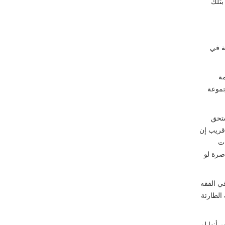
بتلك
ة في
مة
جموعة
ستحق
 قريب إن
ات
صرة لو
ي الفقه
الطارئة
 أنها لم