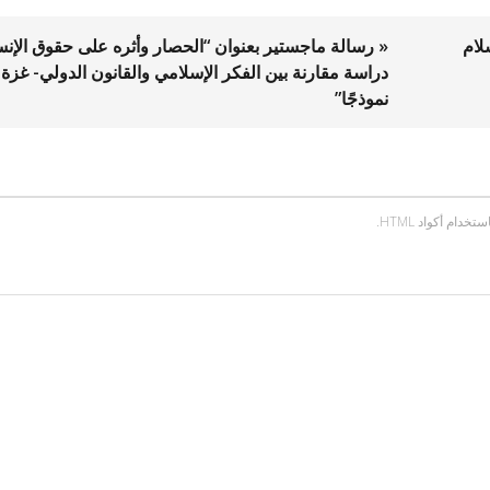
لام
« رسالة ماجستير بعنوان “الحصار وأثره على حقوق الإنس
دراسة مقارنة بين الفكر الإسلامي والقانون الدولي- غزة
نموذجًا”
ام أكواد HTML.