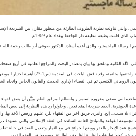
ي، والتي تناولت نظرية الظروف الطارئة من منظور مقارن بين الشريعة الإسل
الذي قامت بطبعه مطبعة دار الجاحظ ببغداد عام 1969م.
 الرسالة الماجستير، والذي أعده أستاذنا الدكتور صوفي أبو طالب رحمة الله ع
وقد قسم الباحث رسالته الى ثلاثة أبواب قدم لها بمقدمة عامة واختتمها بخاتمة، وقد ناقش الباحث في المقدمة (ص1-23) أهمية اخت
ون الروماني الكنسي ثم في القضاء الإداري الحديث والقانون الخاص واتجاه الش
اعدة التي تقضي بضرورة استمرار وانتظام المرفق العام. وبَيَّن أن بعض فقهاء ا
دة الجوهرية، العقد شريعة المتعاقدين، وحاولوا رد هذه النظرية إلى بعض المبا
ثراء بلا سبب… إلخ. وانبرى فريق آخر من الفقهاء للرد عليهم ورفض الأخذ بها. وا
حث مجموعة القواعد والمبادئ العامة السائدة في الفقه الإسلامي والتي تستهدف ر
 فسخ عقد الإيجار بالعذر ووضع الجوائح في بيع الثمار وتعديل العقد في حالة تقل
خرج عن كونها تطبيقات لنظرية الظروف الطارئة بمفهومها في الفقه الغربي.