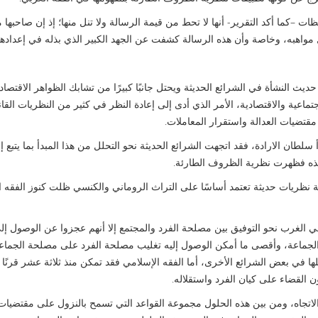
 –كما أكد التقرير- أنها لا تحط من قيمة الرسالة ولا تنل منها؛ إذ إن صاحبها م
اهبه، وخاصة وأن هذه الرسالة كشفت عن الجهد الكبير الذي بذله في إعدادها
حديث النشأة في الشرائع الحديثة ويحتل جانبًا كبيرًا من تشابك الظواهر الاقتصاد
ماعية والاقتصادية، الأمر الذي أدى إلى إعادة النظر في كثير من النظريات القان
قتضيات العدالة واستقرار المعاملات.
أ سلطان الارادة، فقد اتجهت الشرائع الحديثة نحو التحلل من هذا المبدأ بما يتبع إ
فيذه فظهرت نظرية الظروف الطارئة.
غة نظريات حديثة تعتمد أساسًا على التراث الروماني والكنسي ظلت كنوز الفقه 
 في الغرب نحو التوفيق بين مصلحة الفرد والمجتمع إلا أنهم عجزوا عن الوصول إ
ة الجماعة، وأقصى ما أمكن الوصول إليه تغليب مصلحة الفرد على مصلحة الجما
لها في بعض الشرائع الأخرى، أما الفقه الإسلامي فقد تمكن منذ ثلاثة عشر قرنً
 القضاء على كيان الفرد واستقلاله.
الاتجاه، ومن بين هذه الحلول مجموعة القواعد التي تسمح بالنزول على مقتضيات 