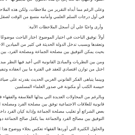
وعلى الرغم مما أبداه التقرير من ملاحظات، ولكن هذه الملاحظات
في أول درجات السلم العلمي وأمامه متسع من الوقت لصقل مو
وأرى واجبًا علي أن أسجل الملاحظات الآتية:
أولاً: توفيق الباحث في اختيار الموضوع: اختار الباحث موضوعًا 
وتعقدها وبسبب تدخل الدولة الحديثة في كثير من الميادين الاجت
بحيث يمكن التوفيق بين مصلحة الجماعة ومصلحة الفرد، بين م
ومن بين النظريات والمبادئ القانونية التي أعيد فيها النظر مبد
اختل من توازن اقتصادي للعقد في الفترة ما بين انعقاده وتن
وبينما يتباهى الفكر القانوني الغربي الحديث بقدرته على صيا
حبيسة الكتب أو مكنونة في صدور العلماء المسلمين.
وبالرغم من المحاولات العديدة التي يبذلها الفلاسفة والفقهاء
قانونية للعلاقات الاجتماعية توفق بين مصلحة الفرد ومصلح
بعض الشرائع أو تغليب مصلحة الجماعة وإذابة كيان الفرد داخ
التوفيق بين مصالح الفرد والجماعة بما يكفل صالح الجماعة دون
والحلول الكثيرة التي أوردها الفقهاء تعكس بجلاء ووضوح هذا 