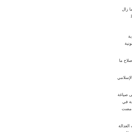
ا زال
.
ية
ونية
صلاح ما
الإسلامي
لى صياغة
عة في
ا مضت
العدالة