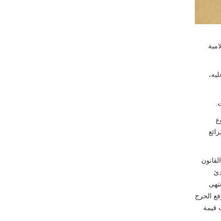
امية
ليه،
يار الموضوع
رائع
لقانون
دئ
نتهى
فع الحرج
ب قيمة