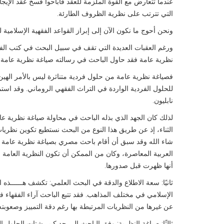
عندما تتعارض مع القوة الملزمة للعقد فأباحوا فسخ عقد الإيجار
التي تترتب على نظرية الظروف الطارئة.
ونحن أحوج ما نكون الآن إلى إبراز القواعد الفقهية الإسلام
ورغم العقبات العديدة التي تقف في سبيل البحث في كتب الفقه
نظرية عامة فقد حاول الباحث في رسالته صياغة نظرية عامة 
فصياغة نظرية عامة من حلول فردية متناثرة ليس بالأمر الهين
للحلول الفردية الواردة في التراث الفقهي الروماني. وقد 
نابليون.
لذلك كان الجهد الذي بذله الباحث في محاولة صياغة نظرية عا
الثناء، إذ عن طريق هذا النوع من البحث نستطيع تكوين نظري
شاء الله وقد سبق أن أقام باحث مصري بصياغة نظرية عامة ل
العربية المعاصرة، وكان من الممكن أن تكون النظرية العامة 
أنها ظهرت قبل صدورها.
ثانيًا: سعة الاطلاع والدقة في البحث العلمي: تكشف هــــــ
الإسلامي في مختلف المذاهب. فقد تتبع الباحث آراء الفقهاء
عن غيرها من النظريات المرتبطة بها رغم دقة التمييز وصعوبت
ثالثًا: صياغة النظرية: وفق الباحث إلى حد كبير شتات الحلول 