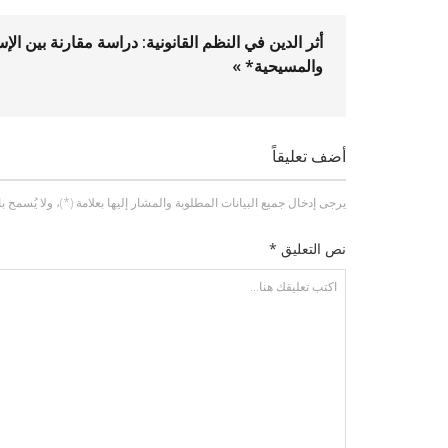
أثر الدين في النظم القانونية: دراسة مقارنة بين الإس
والمسيحية* »
أضف تعليقاً
يرجى إدخال جميع البيانات المطلوبة والمشار إليها بعلامة (*)، ولا يُسمح باستخد
نص التعليق *