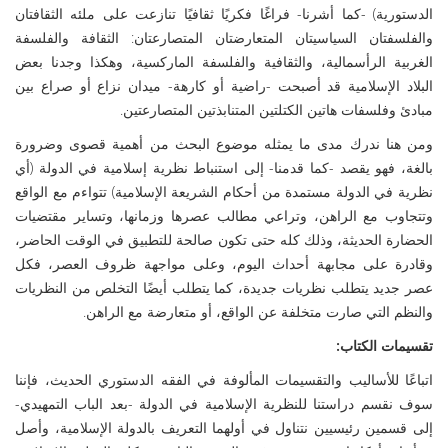
الدستورية) -كما أشرنا- فراغًا فكريًا ثقافيًا تنازعت على ملئه الثقافتان
والفلسفتان السياسيتان المتعارضتان المتصارعتان: الثقافة والفلسفة
الغربية الرأسمالية، والثقافية والفلسفة الماركسية، وهكذا وجدنا بعض
البلاد الإسلامية قد أصبحت -راضية أو كارهة- ميدان نزاع أو صراع بين
مبادئ وفلسفات هاتين الكتلتين المتنابذتين المتصارعتين.
ومن هنا ندرك مدى ما يمثله موضوع البحث من أهمية قصوى وضرورة
بالغة، فهو يقصد -كما قدمنا- إلى استنباط نظرية إسلامية في الدولة (أي
نظرية في الدولة مستمدة من أحكام الشريعة الإسلامية) تتواءم مع الواقع
وتتجاوب مع الراهن، وتراعي مطالب عصرها وزمانها، وتساير مقتضيات
الحضارة الحديثة، وذلك كله حتى تكون صالحة للتطبيق في الوقت الحاضر،
وقادرة على مجابهة أحداث اليوم، وعلى مواجهة ظروف العصر، فكل
عصر جديد يتطلب نظريات جديدة، كما يتطلب أيضًا التخلص من النظريات
والنظم التي صارت متخلفة عن الواقع، أو متعارضة مع الراهن.
تقسيمات الكتاب:
اتباعًا للأساليب والتقسيمات المألوفة في الفقه الدستوري الحديث، فإننا
سوف نقسم دراستنا للنظرية الإسلامية في الدولة -بعد الباب التمهيدي-
إلى قسمين رئيسيين نتناول في أولهما التعريف بالدولة الإسلامية، وأصل