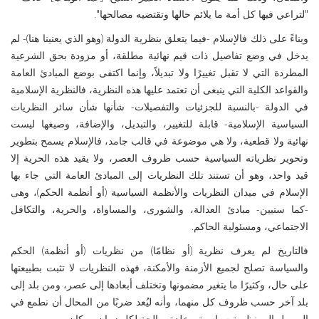
"لتراعي فيها كل أمة ما يلائم حالها وتقتضيه مصالحها".
وبناءً على ذلك فالإسلام -فيما يتعلق بنظرية الدولة (وهو الذي يعنينا هنا)- لم
يدخل في وضع تفاصيل ذات قيم نهائية مطلقة، أو مزودة بحق الشرعية
المطردة التي لا تقبل تغييرًا ولا تبديلاً، وإنما اكتفى بوضع المبادئ العامة
والقواعد الكلية التي ينبغى أن تعتمد عليها هذه النظرية، فالنظرية الإسلامية
في الدولة -بالنسبة للجزئيات والتفصيلات- شأنها شأن سائر النظريات
السياسية الإسلامية- قابلة للتغيير، والتبديل، والإضافة، وصيغها ليست
نهائية ولا قطعية، ولا هي موضوعة في قالب جامد، فالإسلام يسمح بتطوير
وتحوير نظرياته السياسية حسب ظروف العصر، ولا يقيد هذه الحرية إلا
قيد واحد، وهو أن تستند تلك النظريات إلى المبادئ العامة التي جاء بها
الإسلام في ميدان النظريات والأنظمة السياسية (أو أنظمة الحكم)، وهى
-كما سنبين- مبادئ العدالة، والشورى، والمساواة، والحرية، والتكافل
الاجتماعي، ومسئولية الحاكم.
فالتاريخ لم يعرف نظرية (أو نظامًا) من نظريات (أو أنظمة) الحكم
والسياسة تصلح لجميع الأزمنة والأمكنة، فهذه النظريات لا تثبت بطبيعتها
على حال، وكثيرًا ما يتغير مضمونها وتختلف أبعادها إلى عصر، ومن بلد إلى
بلد آخر حسب ظروف كل منهما، وأنه ليُعد ضربًا من المحال أن نطمع في
الوصول إلى نظرية سياسية مخلدة صالحة لكل زمان ومكان.