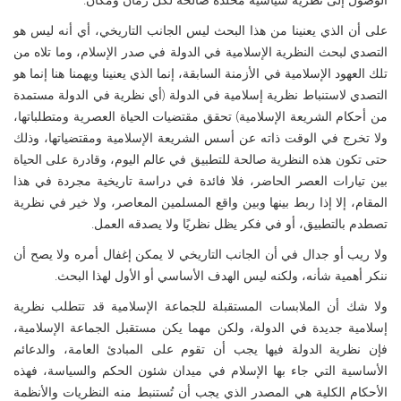
على أن الذي يعنينا من هذا البحث ليس الجانب التاريخي، أي أنه ليس هو
التصدي لبحث النظرية الإسلامية في الدولة في صدر الإسلام، وما تلاه من
تلك العهود الإسلامية في الأزمنة السابقة، إنما الذي يعنينا ويهمنا هنا إنما هو
التصدي لاستنباط نظرية إسلامية في الدولة (أي نظرية في الدولة مستمدة
من أحكام الشريعة الإسلامية) تحقق مقتضيات الحياة العصرية ومتطلباتها،
ولا تخرج في الوقت ذاته عن أسس الشريعة الإسلامية ومقتضياتها، وذلك
حتى تكون هذه النظرية صالحة للتطبيق في عالم اليوم، وقادرة على الحياة
بين تيارات العصر الحاضر، فلا فائدة في دراسة تاريخية مجردة في هذا
المقام، إلا إذا ربط بينها وبين واقع المسلمين المعاصر، ولا خير في نظرية
تصطدم بالتطبيق، أو في فكر يظل نظريًا ولا يصدقه العمل.
ولا ريب أو جدال في أن الجانب التاريخي لا يمكن إغفال أمره ولا يصح أن
ننكر أهمية شأنه، ولكنه ليس الهدف الأساسي أو الأول لهذا البحث.
ولا شك أن الملابسات المستقبلة للجماعة الإسلامية قد تتطلب نظرية
إسلامية جديدة في الدولة، ولكن مهما يكن مستقبل الجماعة الإسلامية،
فإن نظرية الدولة فيها يجب أن تقوم على المبادئ العامة، والدعائم
الأساسية التي جاء بها الإسلام في ميدان شئون الحكم والسياسة، فهذه
الأحكام الكلية هي المصدر الذي يجب أن تُستنبط منه النظريات والأنظمة