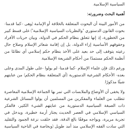
السياسية الإسلامية.
أهمية البحث وضرورته:
من الأمور البينة أن البحوث المتعلقة بالخلافة أو الإمامة (وهى –كما قدمنا-
بحوث القانون الدستوري "والنظريات السياسية الإسلامية") على قسط كبير
من الخطورة، إذ إنها تتعلق بنظام الحكم في الدولة، وبيان حريات الأفراد
وحقوقهم الأساسية إزاء الدولة، بل إن إقامة شعائر الإسلام وصلاح حال
رعيته يتوقف إلى حد بعيد على الأخذ بنظام حكم إسلامي أي نظامًا من
أنظمة الحكم مستمدًا من أحكام الشريعة الإسلامية.
ورغم ذلك فإن علماء الإسلام -كما قدمنا- لم يولوا -على طول المدى وعلى
بعده- الأحكام الشرعية الدستورية (أي المتعلقة بنظام الحكم) من عنايتهم
شيئًا مذكورًا.
ولا يخفى أن الأوضاع والملابسات التي تمر بها الجماعة الإسلامية المعاصرة
تتطلب من العلماء والمفكرين من المسلمين أن يولوا المسائل الشرعية
ذات الصبغة السياسية الدستورية من عنايتهم الشيء الكثير، فالفكر
السياسي الإسلامي في العصر الحديث يجتاز أزمة خطيرة، ويدخل في
تجربة مريرة، ويواجه موقفًا بالغ الدقة، فقد خلقت نزعة الجمود والتقليد
التي سادت الفقه الإسلامي منذ أمد طويل (وبخاصة في الناحية السياسية