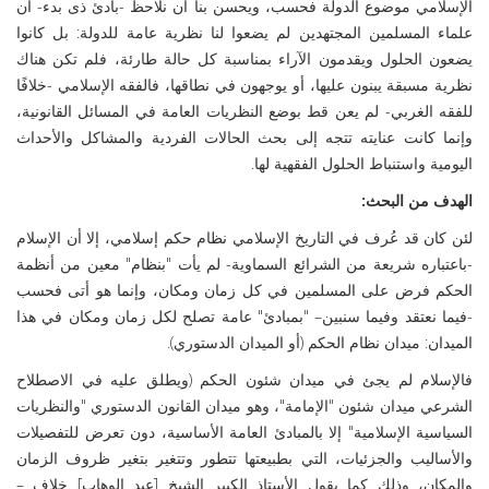
الإسلامي موضوع الدولة فحسب، ويحسن بنا أن نلاحظ -بادئ ذى بدء- أن
علماء المسلمين المجتهدين لم يضعوا لنا نظرية عامة للدولة: بل كانوا
يضعون الحلول ويقدمون الآراء بمناسبة كل حالة طارئة، فلم تكن هناك
نظرية مسبقة يبنون عليها، أو يوجهون في نطاقها، فالفقه الإسلامي -خلافًا
للفقه الغربي- لم يعن قط بوضع النظريات العامة في المسائل القانونية،
وإنما كانت عنايته تتجه إلى بحث الحالات الفردية والمشاكل والأحداث
اليومية واستنباط الحلول الفقهية لها.
الهدف من البحث:
لئن كان قد عُرف في التاريخ الإسلامي نظام حكم إسلامي، إلا أن الإسلام
-باعتباره شريعة من الشرائع السماوية- لم يأت "بنظام" معين من أنظمة
الحكم فرض على المسلمين في كل زمان ومكان، وإنما هو أتى فحسب
-فيما نعتقد وفيما سنبين– "بمبادئ" عامة تصلح لكل زمان ومكان في هذا
الميدان: ميدان نظام الحكم (أو الميدان الدستوري).
فالإسلام لم يجئ في ميدان شئون الحكم (ويطلق عليه في الاصطلاح
الشرعي ميدان شئون "الإمامة"، وهو ميدان القانون الدستوري "والنظريات
السياسية الإسلامية" إلا بالمبادئ العامة الأساسية، دون تعرض للتفصيلات
والأساليب والجزئيات، التي بطبيعتها تتطور وتتغير بتغير ظروف الزمان
والمكان، وذلك كما يقول الأستاذ الكبير الشيخ [عبد الوهاب] خلاف –