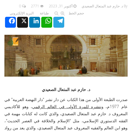
By د. حازم عبد المتعال الصعيدي
أكتوبر 31, 2023
2771
0
حجم الخط
طباعة
البريد الإلكتروني
Facebook
X
LinkedIn
WhatsApp
Telegram
د. حازم عبد المتعال الصعيدي
صدرت الطبعة الأولى من هذا الكتاب عن دار نشر "دار النهضة العربية" في
عام 1977م،
وننشره للمرة الأولى في العالم الرقمي
، وهو للأكاديمي
المعروف د. حازم عبد المتعال الصعيدي، والذي كانت له كتابات مهمة في
الفقه الدستوري الإسلامي، مثل "الإسلام والخلافة في العصر الحديث"،
وهو ابن العالم والفقيه المعروف عبد المتعال الصعيدي، والذي يعد من رواد