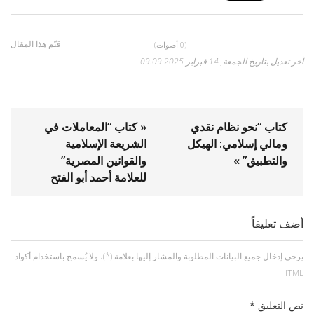
قيّم هذا المقال
(0 أصوات)
آخر تعديل بتاريخ الجمعة, 14 فبراير 2025 09:09
كتاب “نحو نظام نقدي
« كتاب “المعاملات في
ومالي إسلامي: الهيكل
الشريعة الإسلامية
والتطبيق” »
والقوانين المصرية”
للعلامة أحمد أبو الفتح
أضف تعليقاً
يرجى إدخال جميع البيانات المطلوبة والمشار إليها بعلامة (*)، ولا يُسمح باستخدام أكواد
HTML.
نص التعليق *