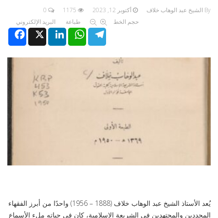
By الشيخ عبد الوهاب خلاف
أكتوبر 12, 2023
1175
0
حجم الخط
طباعة
البريد الإلكتروني
Facebook
X
LinkedIn
WhatsApp
Telegram
يُعد الأستاذ الشيخ عبد الوهاب خلاف (1888 – 1956) واحدًا من أبرز الفقهاء
المجددين والمجتهدين في الشريعة الإسلامية، كان في حياته ملء الأسماع