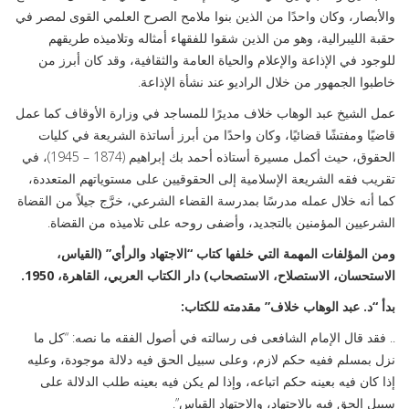
والأبصار، وكان واحدًا من الذين بنوا ملامح الصرح العلمي القوى لمصر في
حقبة الليبرالية، وهو من الذين شقوا للفقهاء أمثاله وتلاميذه طريقهم
للوجود في الإذاعة والإعلام والحياة العامة والثقافية، وقد كان أبرز من
خاطبوا الجمهور من خلال الراديو عند نشأة الإذاعة.
عمل الشيخ عبد الوهاب خلاف مديرًا للمساجد في وزارة الأوقاف كما عمل
قاضيًا ومفتشًا قضائيًا، وكان واحدًا من أبرز أساتذة الشريعة في كليات
الحقوق، حيث أكمل مسيرة أستاذه أحمد بك إبراهيم (1874 – 1945)، في
تقريب فقه الشريعة الإسلامية إلى الحقوقيين على مستوياتهم المتعددة،
كما أنه خلال عمله مدرسًا بمدرسة القضاء الشرعي، خرَّج جيلاً من القضاة
الشرعيين المؤمنين بالتجديد، وأضفى روحه على تلاميذه من القضاة.
ومن المؤلفات المهمة التي خلفها كتاب “الاجتهاد والرأي”
(القياس،
الاستحسان، الاستصلاح، الاستصحاب)
دار الكتاب العربي، القاهرة، 1950.
بدأ “د. عبد الوهاب خلاف” مقدمته للكتاب:
.. فقد قال الإمام الشافعى فى رسالته في أصول الفقه ما نصه: “كل ما
نزل بمسلم ففيه حكم لازم، وعلى سبيل الحق فيه دلالة موجودة، وعليه
إذا كان فيه بعينه حكم اتباعه، وإذا لم يكن فيه بعينه طلب الدلالة على
سبيل الحق فيه بالاجتهاد، والاجتهاد القياس”.