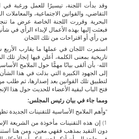
وقد بدأت اللجنة، تيسيرًا للعمل ورغبة في
التقاضي، والقوانين الاجتماعية، والمعاملات الم
البحرية. وقررت اللجنة الخاصة عرض ما تنجز
فبعثت إليها بهذه الأعمال لإبداء الرأي في ش
من رأي أو اقتراحات من تلك اللجان.
تاريخية بمعنى الكلمة، أعلن فيها إنجاز تلك
الله- بأن ألقى بيانًا مهمًّا حول الملامح الأ
إلى الجهود الكبيرة التي بذلت في هذا الشأن 
لتطبيق تلك القوانين بعد إصدارها، ثم طلب م
فتح الباب لبقية الأعضاء للحديث حول هذا الإنج
ومما جاء في بيان رئيس المجلس:
"وأهم الملامح الأساسية للتقنينات الجديدة تظهر
1) إن هذه التقنينات مأخوذة من الشريعة ال
دون التقيد بمذهب فقهي معين، ومن هنا استن
في حاجة إلى أن أذكر لحضراتكم أن الأحكام 