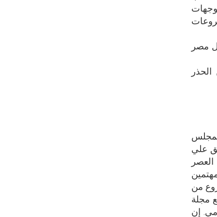
تغيير في التوجهات
شروعات
ل مصر
الحذر
 بمجلس
حق علي
 العصر
مهتمين
روع من
ع مجلة
مي. إن