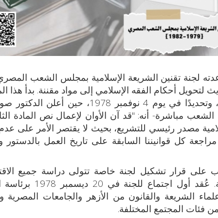
أعدته لجنة تقنين الشريعة الإسلامية بمجلس الشعب المصري 
لتحويل أحكام الفقه الإسلامي إلى مواد مقننة. بدأ هذا ا
في عهد الرئيس الراحل محمد أنور السادات، وتحديدًا في يوم 4 نوفمبر 1978، حين 
 الشعب مباشرة- أنه: "قد آن الأوان لإعمال نص المادة الثا
امية مصدر رئيسي للتشريع، بحيث لا يقتصر الأمر على عدم
راجعة كل قوانيننا السابقة على تاريخ العمل بالدستور وت
ق مجلس الشعب على قرار تشكيل لجنة خاصة تتولى دراسة جميع الا
بمشروعات قوانين تطبيق الشريعة الإسلامية. عُقد أول اجتما
ء الشريعة والقانون من الأزهر والجامعات المصرية وا
 فئات المجتمع المختلفة.