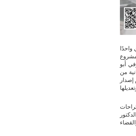
واحدًا
لمشروع
أعلن الدكتور صوفي أبو
نية من
 إصدار
عديلها
قتراحات
ع للجنة في 20 ديسمبر 1978 برئاسة الدكتور
لقضاء