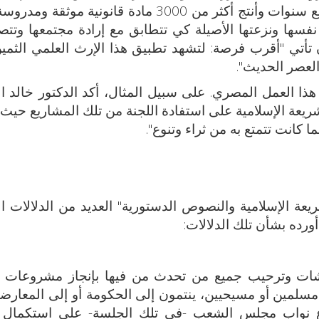
هذا المشروع، الذي استغرق إعداده حوالي أربع سنوات وأنتج أكثر من 3000 مادة قانونية م
سها ونزعتها الأصيلة كي تتطابق مع إرادة مجتمعها وتتص
ن تأتي "أقرب فرصة: لتشهد تطبيق هذا الإرث العلمي الثمي
لعصر الحديث".
ا العمل المصري. على سبيل المثال، أكد الدكتور خالد ا
ريعة الإسلامية على استفادة اللجنة من تلك المشاريع حيث 
ما كانت تتمتع به من ثراء وتنوع".
عة الإسلامية والنصوص الدستورية" العديد من الدلالات الإ
أورده بشأن تلك الدلالات:
ناقشات وترحيب جميع من تحدث من فيها بإنجاز مشروعات ا
سلمين أو مسيحيين، ينتمون إلى الحكومة أو إلى المعارضة..
 نواب مجلس الشعب -في تلك الجلسة- على استكمال ق