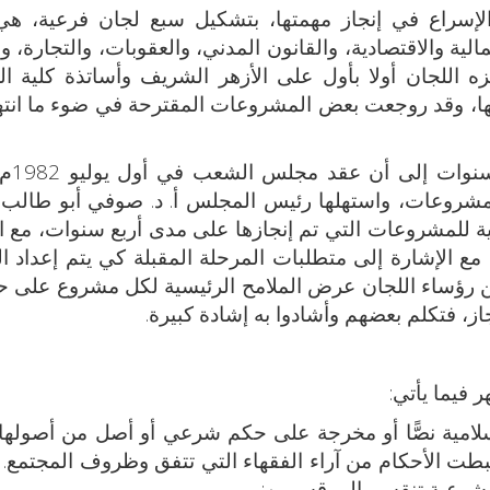
 الإسراع في إنجاز مهمتها، بتشكيل سبع لجان فرعية، هي
الية والاقتصادية، والقانون المدني، والعقوبات، والتجارة، وا
ه اللجان أولا بأول على الأزهر الشريف وأساتذة كلية ا
أنها، وقد روجعت بعض المشروعات المقترحة في ضوء ما انته
استمرت اللجان في
 المشروعات، واستهلها رئيس المجلس أ. د. صوفي أبو طالب
ساسية للمشروعات التي تم إنجازها على مدى أربع سنوات، مع ا
مع الإشارة إلى متطلبات المرحلة المقبلة كي يتم إعداد ا
ن رؤساء اللجان عرض الملامح الرئيسية لكل مشروع على ح
از، فتكلم بعضهم وأشادوا به إشادة كبيرة.
 فيما يأتي:
إسلامية نصًّا أو مخرجة على حكم شرعي أو أصل من أصولها
بطت الأحكام من آراء الفقهاء التي تتفق وظروف المجتمع
الشرعية تنقسم الى قسمين: