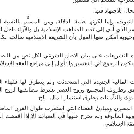
جال للاجتهاد فيها.
 الثبوت، وإما لكونها ظنية الدلالة، ومن المسلَّم بالنسبة ل
الأمر الذي أدى إلى تعدد المذاهب الإسلامية بل والآراء داخل 
حيوية أمكن معها القول بأن الشريعة الإسلامية صالحة لك
 هذه التشريعات على بيان الأصل الشرعي لكل نص من الن
ون الرجوع في التفسير والتأويل إلى مراجع الفقه الإسلامي
ملات المالية الجديدة التي استحدثت ولم يتطرق لها فقهاء ا
تفق وظروف المجتمع وروح العصر بشرط مطابقتها لروح ال
وك والتأمينات وطرق استثمار المال... إلخ.
ي المصري ومبادئ القضاء التي استقرت طوال القرن الما
ة المألوفة ولم تخرج عليها في الصياغة إلا إذا اقتضت ا
قه الإسلامي.