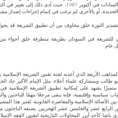
لاحقًا)، والتي كان أبرزها اغتيال الرئيس السادات في أكتوبر 1981، حيث أدى ذلك إلى 
 الجديدة، أو بالأحرى لم ترغب في إتمام إجراءات إصدار م
بتصدير الثورة خلق مخاوف من أن تطبيق الشريعة قد يحو
ي للشريعة في السودان بطريقة متطرفة خلق أجواء من 
 عام.
لمذاهب الأربعة الذي أعدته لجنة تقنين الشريعة الإسلامية
طالب وبمشاركة علماء أجلاء، مثل الإمام الأكبر جاد ال
ًا متميزًا يشهد على إمكانية تطبيق الشريعة الإسلامية في
 سياسية وإقليمية، فإنه يبقى مرجعًا مهمًا للباحثين وال
ين الأصالة الإسلامية والمعاصرة القانونية. يُعتبر هذا المش
ين الرابع عشر والخامس عشر الهجريين. يصنفه الباحثون م
 باشا كأحد أبرز المحاولات التاريخية لتقنين الفقه الإسلا