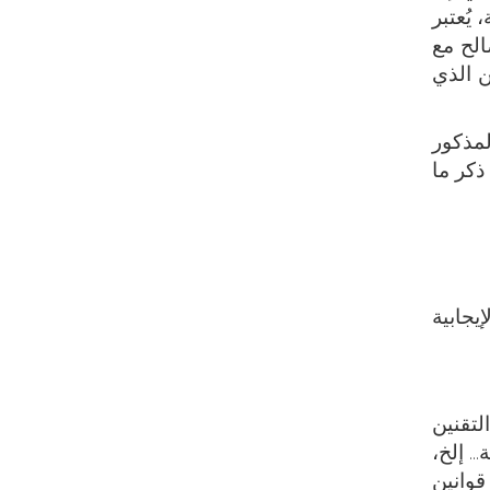
وثقة ومدروسة، يُعتبر
الح مع
ن الذي
لمذكور
ذكر ما
يجابية
لتقنين
. إلخ،
وانين