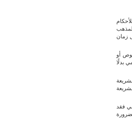
لأحكام
المذهب
ل زمان
صوص أو
 بدلًا
لشريعة
شريعة
ضي فقد
لضرورة