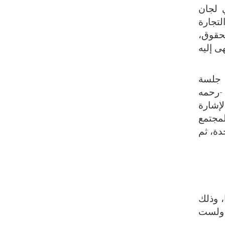
 لجان
لتجارة
لحقوق،
ى إليه
 عملها ما يقارب الأربع سنوات إلى أن عقد مجلس الشعب في أول يوليو 1982م جلسة
 -رحمه
لإشارة
لمجتمع
دة، ثم
، وذلك
. ولست