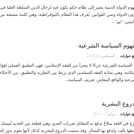
وم الدولة الدينية يشير إلى نظام حكم يكون فيه لرجال الدين السلطة العليا في 
ن الدولة وسن القوانين. يُعرف هذا النظام بالثيوقراطية، وهي كلمة مشتقة من
نيتين: “ثيو”…
هوم السياسة الشرعية
ع حوارات
أغسطس 06, 2024
 السياسة الشرعية جزءًا لا يتجزأ من الفقه الإسلامي، فهي التطبيق العملي لقوا
كامه. وهي بمثابة الفقه السياسي الذي يربط بين النظرية والتطبيق، بين الأحكام
رعية والواقع المعاش. تعريف السياسة…
دروع البشرية
ع حوارات
يوليو 17, 2024
رع في اللغة سلاحٌ يَدفع به المقاتل ضربات العدو، وهي قطعة من الحديد تُمسك
ها باليد، وتُدفع بها النصال. وقد سميت الدروع البشرية كذلك لأنها تقوم بدور الد