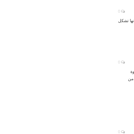
0
نها تشكل
0
ة
 من
0