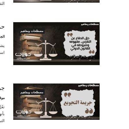
الت
حق
مصطلحات ومفاهيم
الج
يشي
است
جر
مصطلحات ومفاهيم
موق
تعُ
بأن
الت