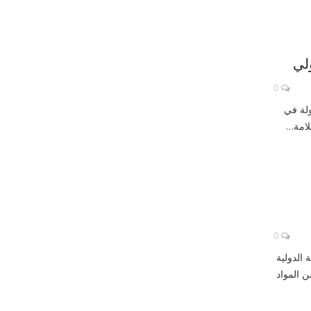
لي
0
ولة في
لامة…
0
 الدولية
ن المواد