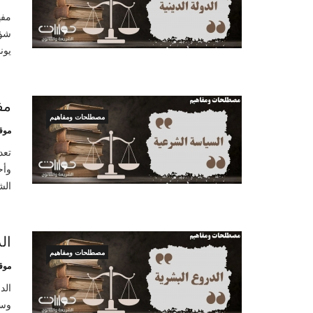
مفه
شؤو
يونا
مف
مصطلحات ومفاهيم
موق
تعد
وأح
الش
ال
مصطلحات ومفاهيم
موق
الد
وسط