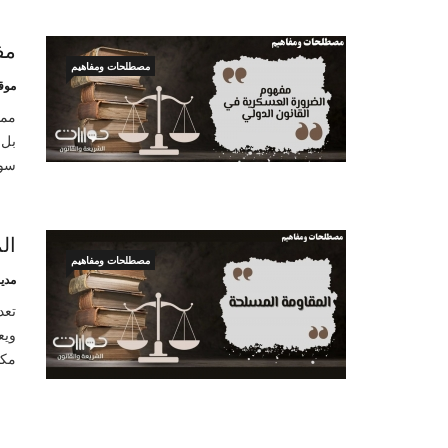
مف
مصطلحات ومفاهيم
موق
بل 
سوا
ال
مصطلحات ومفاهيم
مدير
ويع
مكا