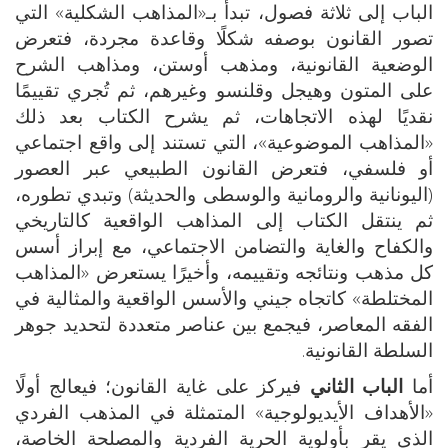
الباب إلى ثلاثة فصول، تبدأ بـ«المذاهب الشكلية» التي
تصور القانون بوصفه شكلًا وقاعدة مجردة، فتعرض
الوضعية القانونية، ومذهب أوستن، ومذاهب الشرح
على المتون وهيجل وقلنسو وغيرهم، ثم تُجري تقييمًا
نقديًا لهذه الاتجاهات، ثم يشرح الكتاب بعد ذلك
«المذاهب الموضوعية»، التي تستند إلى واقع اجتماعي
أو فلسفي، فتعرض القانون الطبيعي عبر العصور
(اليونانية والرومانية والوسطى والحديثة) وتبدي تطوره،
ثم ينتقل الكتاب إلى المذاهب الواقعية كالتاريخي
والكفاح والغاية والتضامن الاجتماعي، مع إبراز أسس
كل مذهب ونتائجه وتقييمه، وأخيرًا يستعرض «المذاهب
المختلطة» كاتجاه جيني والأسس الواقعية والمثالية في
الفقه المعاصر، فيجمع بين عناصر متعددة لتحديد جوهر
السلطة القانونية.
أما
الباب الثاني
فيركز على غاية القانون؛ فيعالج أولًا
«الأهداف الأيديولوجية» المتمثلة في المذهب الفردي
الذي يقر بأولوية الحرية الفردية والمصلحة الخاصة،