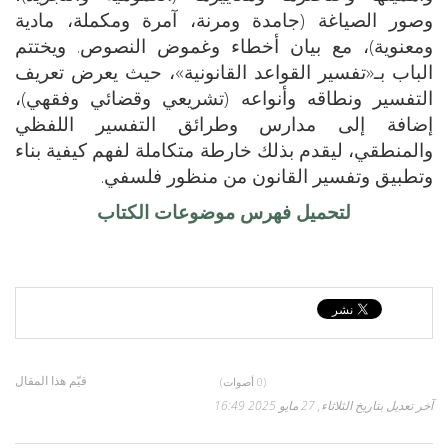
وصور الصياغة (جامدة ومرنة، آمرة ومكملة، مادية
ومعنوية)، مع بيان أخطاء وغموض النصوص. ويختتم
الباب بـ«تفسير القواعد القانونية»، حيث يعرض تعريف
التفسير ونطاقه وأنواعه (تشريعي وقضائي وفقهي)،
إضافة إلى مدارس وطرائق التفسير اللفظي
والمنطقي، ليقدم بذلك خارطة متكاملة لفهم كيفية بناء
وتطبيق وتفسير القانون من منظور فلسفي.
لتحميل فهرس موضوعات الكتاب
قيّم هذا المقال
(0 أصوات)
آخر تعديل بتاريخ الثلاثاء, 27 مايو 2025 16:49