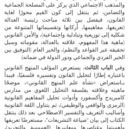
والمذهب الاجتماعي الذي يركز على المصلحة الجماعية
والتضامن، ثم ينتقل إلى كون القيم محورًا لغاية
القانون، فيفصل بين ثلاثة مباحث رئيسة: العدالة
(تعريفها، مفاهيمها، أركانها وتقسيماتها المتنوعة من
شكلية إلى توزيعية وتبادلية واجتماعية)، والأمن القانوني
(ماهية هذا المفهوم، علاقته بالعدالة، مقوماته وسبل
تحقيقه عبر القواعد والنظم)، والخير العام (التوفيق بين
الخير الفردي والجماعي ودور الدولة في ضمانه).
وفي
الباب الثالث
، يستعرض المؤلف المنهج القانوني
باعتباره إطارًا لتحليل القانون وتفسيره فلسفيًا، فيبدأ
بـاستعراض «نشأة علم المنهج القانوني»، موضحًا
ماهيته وعلاقته بفلسفة التحليل اللغوي من مدارس
كامبريدج وأكسفورد وأدوات تحليل المفاهيم القانونية
(الرمزي والواقعي والوظيفي)، ثم يتناول اللغة القانونية
وأساليب التعريف والتفسير الاصطلاحي. بعد ذلك ينتقل
الكتاب إلى بيان "صياغة التشريعات"، مستعرضًا تعريفها
وأهميتها وعناصرها ومعاييرها (العمومية والتجريد)،