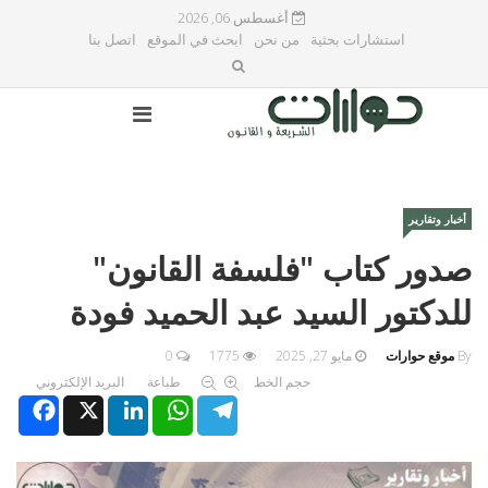
أغسطس 06, 2026
استشارات بحثية
من نحن
ابحث في الموقع
اتصل بنا
أخبار وتقارير
صدور كتاب "فلسفة القانون"
للدكتور السيد عبد الحميد فودة
By
موقع حوارات
مايو 27, 2025
1775
0
حجم الخط
طباعة
البريد الإلكتروني
Facebook
X
LinkedIn
WhatsApp
Telegram