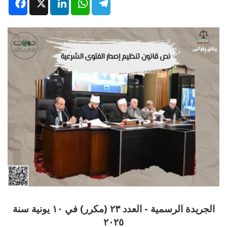
Facebook
X
LinkedIn
WhatsApp
Telegram
الجريدة الرسمية - العدد
۲۳ (
مكرر) في ١٠ يونية سنة
٢٠٢٥