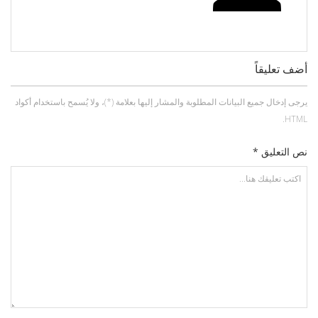
أضف تعليقاً
يرجى إدخال جميع البيانات المطلوبة والمشار إليها بعلامة (*)، ولا يُسمح باستخدام أكواد
HTML.
نص التعليق *